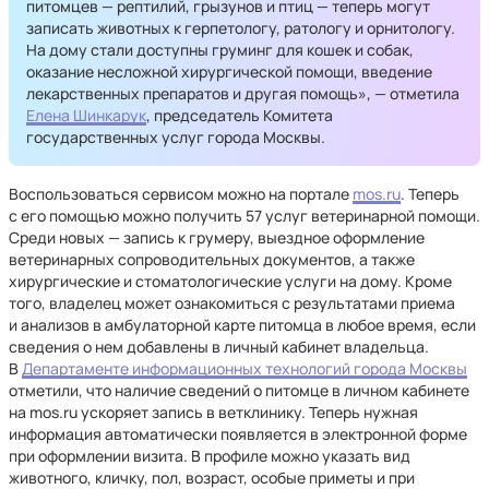
питомцев — рептилий, грызунов и птиц — теперь могут
записать животных к герпетологу, ратологу и орнитологу.
На дому стали доступны груминг для кошек и собак,
оказание несложной хирургической помощи, введение
лекарственных препаратов и другая помощь», — отметила
Елена Шинкарук
, председатель Комитета
государственных услуг города Москвы.
Воспользоваться сервисом можно на портале
mos.ru
. Теперь
с его помощью можно получить 57 услуг ветеринарной помощи.
Среди новых — запись к грумеру, выездное оформление
ветеринарных сопроводительных документов, а также
хирургические и стоматологические услуги на дому. Кроме
того, владелец может ознакомиться с результатами приема
и анализов в амбулаторной карте питомца в любое время, если
сведения о нем добавлены в личный кабинет владельца.
В
Департаменте информационных технологий города Москвы
отметили, что наличие сведений о питомце в личном кабинете
на mos.ru ускоряет запись в ветклинику. Теперь нужная
информация автоматически появляется в электронной форме
при оформлении визита. В профиле можно указать вид
животного, кличку, пол, возраст, особые приметы и при