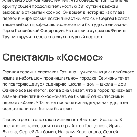
орбиту общей продолжительностью 391 сутки и дважды
выходил в открытый космос. Он вошел в историю как глава
первой в мире космической династии: его сын Сергей Волков
также выбрал профессию космонавта и был удостоен звания
Героя Российской Федерации. На встрече художник Филипп
Трушин вручит герою его скульптурный портрет.
Спектакль «Космос»
Главная героиня спектакля Татьяна— учительница английского
языка в небольшом провинциальном городке. Ее жизнь течет
по повторяющемуся сценарию: школа — дом — школа — дом.
Однако все меняется, когда она узнает, что в город приезжает
знаменитый летчик-космонавт, ее бывший одноклассник и
первая любовь. У Татьяны появляется надежда на чудо, и ее
сердце начинает биться быстрее.
Главную роль в спектакле исполняет Виктория Исакова. В
постановке также заняты актеры Антон Гращенков, Ирина
Бякова, Сергей Ланбамин, Наталья Корогодова, Сергей