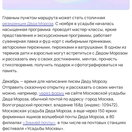
Главным пунктом маршрута может стать столичная
резиденция Деда Мороза
. С ноября в усадьбе началась
насыщенная программа: проводят мастер-классы, яркие
представления и экскурсионные программы, работает
сувенирная лавка и фуд-корт с имбирными пряниками,
авторскими пирожными, пирожками и ватрушками. В одном из
теремов дети и взрослые могут встретиться с Дедом Морозом
и рассказать ему о своих достижениях, мечтах, прочесть
стихотворение, получить подарок и сфотографироваться на
память.
Декабрь — время для написания писем Деду Морозу.
Отправить сказочную открытку и рассказать о своих мечтах
можно, например,
через форму
на сайте Московской усадьбы
Деда Мороза, обычной почтой по адресу: город Москва,
Волгоградский проспект, владение 168д (индекс: 109472),
Московская усадьба Деда Мороза, а еще через 150 ярких
фирменных ящиков волшебной почты Деда Мороза, в 80
филиалах
«Зимней почты»
, в том числе на почтовых станциях
фестиваля «Усадьбы Москвы».