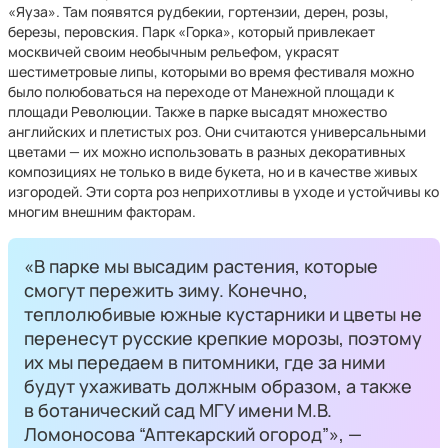
«Яуза». Там появятся рудбекии, гортензии, дерен, розы,
березы, перовския. Парк «Горка», который привлекает
москвичей своим необычным рельефом, украсят
шестиметровые липы, которыми во время фестиваля можно
было полюбоваться на переходе от Манежной площади к
площади Революции. Также в парке высадят множество
английских и плетистых роз. Они считаются универсальными
цветами — их можно использовать в разных декоративных
композициях не только в виде букета, но и в качестве живых
изгородей. Эти сорта роз неприхотливы в уходе и устойчивы ко
многим внешним факторам.
«В парке мы высадим растения, которые
смогут пережить зиму. Конечно,
теплолюбивые южные кустарники и цветы не
перенесут русские крепкие морозы, поэтому
их мы передаем в питомники, где за ними
будут ухаживать должным образом, а также
в ботанический сад МГУ имени М.В.
Ломоносова “Аптекарский огород”», —