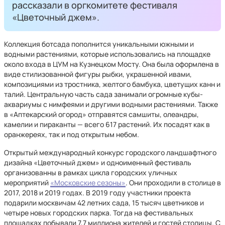
рассказали в оргкомитете фестиваля
«Цветочный джем».
Коллекция ботсада пополнится уникальными южными и
водными растениями, которые использовались на площадке
около входа в ЦУМ на Кузнецком Мосту. Она была оформлена в
виде стилизованной фигуры рыбки, украшенной ивами,
композициями из тростника, желтого бамбука, цветущих канн и
талий. Центральную часть сада занимали огромные кубы-
аквариумы с нимфеями и другими водными растениями. Также
в «Аптекарский огород» отправятся самшиты, олеандры,
камелии и пираканты — всего 617 растений. Их посадят как в
оранжереях, так и под открытым небом.
Открытый международный конкурс городского ландшафтного
дизайна «Цветочный джем» и одноименный фестиваль
организованны в рамках цикла городских уличных
мероприятий
«Московские сезоны»
. Они проходили в столице в
2017, 2018 и 2019 годах. В 2019 году участники проекта
подарили москвичам 42 летних сада, 15 тысяч цветников и
четыре новых городских парка. Тогда на фестивальных
площадках побывали 7,7 миллиона жителей и гостей столицы. С