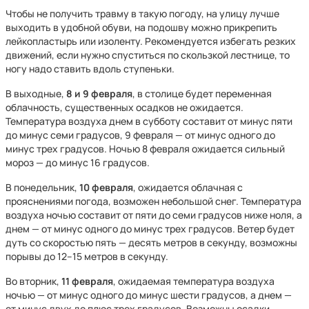
Чтобы не получить травму в такую погоду, на улицу лучше
выходить в удобной обуви, на подошву можно прикрепить
лейкопластырь или изоленту. Рекомендуется избегать резких
движений, если нужно спуститься по скользкой лестнице, то
ногу надо ставить вдоль ступеньки.
В выходные,
8 и 9 февраля
, в столице будет переменная
облачность, существенных осадков не ожидается.
Температура воздуха днем в субботу составит от минус пяти
до минус семи градусов, 9 февраля — от минус одного до
минус трех градусов. Ночью 8 февраля ожидается сильный
мороз — до минус 16 градусов.
В понедельник,
10 февраля
, ожидается облачная с
прояснениями погода, возможен небольшой снег. Температура
воздуха ночью составит от пяти до семи градусов ниже ноля, а
днем — от минус одного до минус трех градусов. Ветер будет
дуть со скоростью пять — десять метров в секунду, возможны
порывы до 12–15 метров в секунду.
Во вторник,
11 февраля
, ожидаемая температура воздуха
ночью — от минус одного до минус шести градусов, а днем —
от минус двух до плюс трех градусов. Возможны осадки.