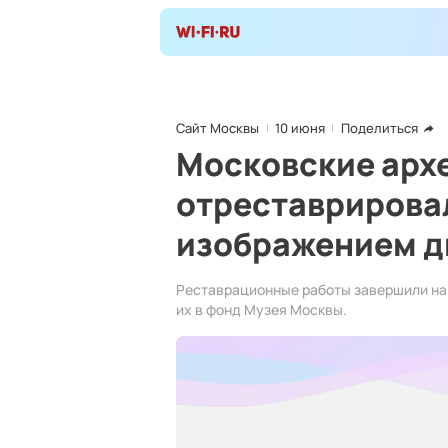
Сайт Москвы
10 июня
Поделиться
Московские арх
отреставрирова
изображением д
Реставрационные работы завершили нак
их в фонд Музея Москвы.