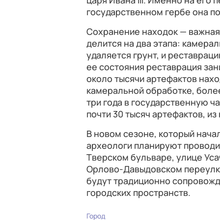
царя Ивана III. Именно на его 
государственном гербе она п
Сохранение находок — важная
делится на два этапа: камера
удаляется грунт, и реставраци
ее состояния реставрация зан
около тысячи артефактов нахо
камеральной обработке, более
три года в государственную ч
почти 30 тысяч артефактов, из н
В новом сезоне, который начал
археологи планируют проводи
Тверском бульваре, улице Уса
Орлово-Давыдовском переулк
будут традиционно сопровожда
городских пространств.
Город