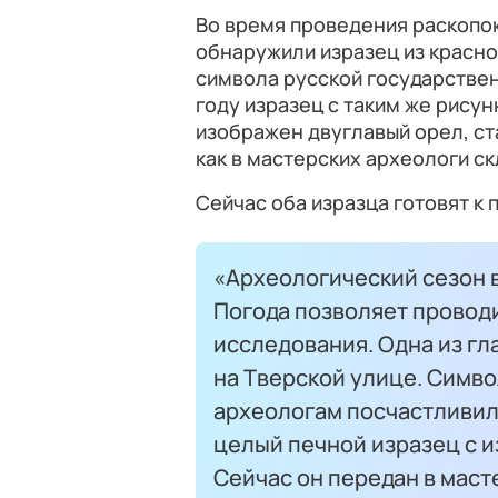
Во время проведения раскопок 
обнаружили изразец из красно
символа русской государстве
году изразец с таким же рисун
изображен двуглавый орел, ст
как в мастерских археологи с
Сейчас оба изразца готовят к
«Археологический сезон в
Погода позволяет провод
исследования. Одна из гл
на Тверской улице. Симво
археологам посчастливил
целый печной изразец с 
Сейчас он передан в маст