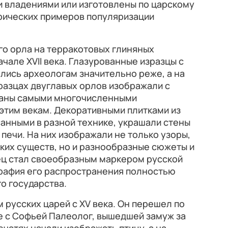
и владениями или изготовлены по царскому
торических примеров популяризации
го орла на терракотовых глиняных
ачале XVII века. Глазурованные изразцы с
лись археологам значительно реже, а на
разцах двуглавых орлов изображали с
знаны самыми многочисленными
этим векам. Декоративными плитками из
анными в разной технике, украшали стены
печи. На них изображали не только узоры,
ких существ, но и разнообразные сюжеты и
ец стал своеобразным маркером русской
графия его распространения полностью
о государства.
 русских царей с XV века. Он перешел по
е с Софьей Палеолог, вышедшей замуж за