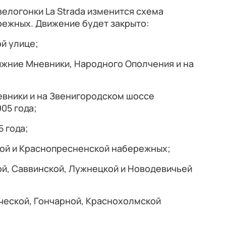
велогонки La Strada изменится схема
режных. Движение будет закрыто:
ой улице;
Нижние Мневники, Народного Ополчения и на
невники и на Звенигородском шоссе
05 года;
5 года;
ской и Краснопресненской набережных;
кой, Саввинской, Лужнецкой и Новодевичьей
нической, Гончарной, Краснохолмской