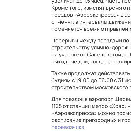
увеличат до 1,5 часа. Часть п
Кроме того, изменят время от
поездов «Аэроэкспресса» в а
отменят, а интервалы движени
поменяется время отправлени
Перерывы между поездами пон
строительству улично-дорожно
на участке от Савеловской до
выходные дни, когда пассажир
Также продолжат действоват
будням с 19:00 до 06:00 с 31 и
строительством московского 
Для поездок в аэропорт Шере
1195 от станции метро «Ховри
«Аэроэкспресса» можно посм
расписание пригородных и гор
перевозчика
.