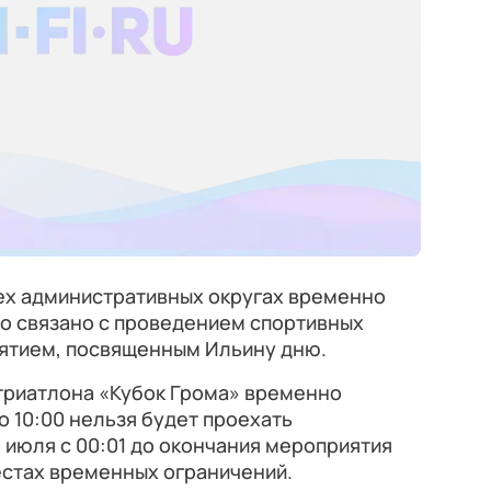
рех административных округах временно
то связано с проведением спортивных
иятием, посвященным Ильину дню.
 триатлона «Кубок Грома» временно
о 10:00 нельзя будет проехать
9 июля с 00:01 до окончания мероприятия
естах временных ограничений.