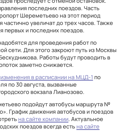
оездов проследует с отменой остановок.
правления последних поездов. Часть
эропорт Шереметьево на этот период
я частично увеличат до трех часов. Также
я первых и последних поездов.
адобятся для проведения работ по
й сети. Для этого закроют путь из Москвы
 Бескудникова. Работы будут проводить в
опоток заметно снижается.
ь
изменения в расписании на МЦД-1
по
юля по 30 августа, вызванные
городского вокзала Лианозово.
метьево подойдут автобусы маршрута №
но». График движения автобусов и поездов
отреть
на сайте компании
. Актуальное
одских поездов всегда есть
на сайте