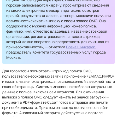
горожан записываются к врачу, просматривают сведения
из своих электронных медкарт: протоколы осмотров
врачей, результаты анализов, а теперь москвичи получили
возможность скачать выписку о своем полисе ОМС. Она
содержит всю нужную информацию: номер полиса,
фамилию, имя, отчество владельца, название страховой
организации, регион страхования, а также штрихкод,
который можно оперативно предоставить для считывания
при необходимости», — отметила
Елена Шинкарук
,
председатель Комитета государственных услуг города
Москвы.
Для того чтобы посмотреть штрихкод полиса ОМС,
пользователю необходимо зайти в приложение «ЕМИАС.ИНФО»
и нажать на значок штрихкода, расположенный в верхней части
главной страницы. Система мгновенно отобразит актуальные
данные о полисе, включая сам штрихкод. Для скачивания
выписки о полисе ОМС следует нажать на значок загрузки —
документ в PDF-формате будет готов к отправке или печати
при необходимости. При этом он всегда доступен в онлайн-
формате. Аналогичный алгоритм действует и на портале