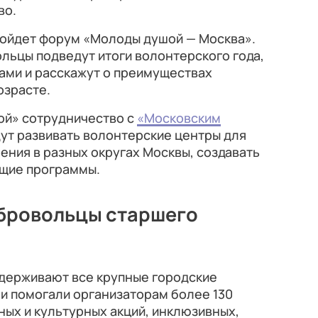
во.
пройдет форум «Молоды душой — Москва».
льцы подведут итоги волонтерского года,
ами и расскажут о преимуществах
озрасте.
ой» сотрудничество с
«Московским
дут развивать волонтерские центры для
ния в разных округах Москвы, создавать
щие программы.
бровольцы старшего
держивают все крупные городские
ни помогали организаторам более 130
ных и культурных акций, инклюзивных,