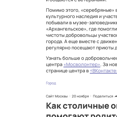
Помимо этого, «серебряные» 
культурного наследия и участв
побывали в музее-заповедник
«Архангельское», где помогли
чистоты добровольцы участво
города. А еще вместе с движе
регулярно посещают приюты д
Узнать больше о добровольчес
центра
«Мосволонтер»
. За н
странице центра в
«ВКонтакте
Город
Сайт Москвы
20 ноября
Поделиться
Как столичные 
помогают роди