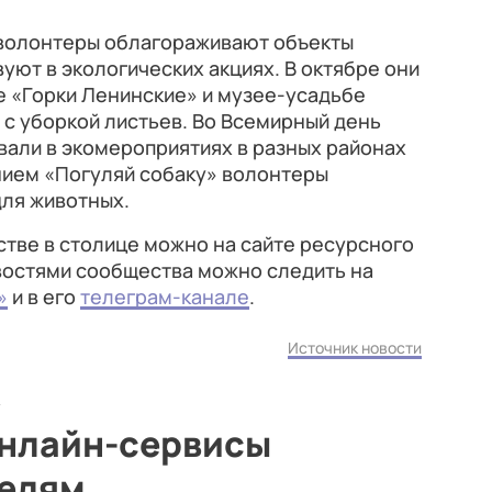
волонтеры облагораживают объекты
уют в экологических акциях. В октябре они
е «Горки Ленинские» и музее-усадьбе
 с уборкой листьев. Во Всемирный день
вали в экомероприятиях в разных районах
нием «Погуляй собаку» волонтеры
ля животных.
тве в столице можно на сайте ресурсного
овостями сообщества можно следить на
»
и в его
телеграм-канале
.
Источник новости
онлайн-сервисы
телям