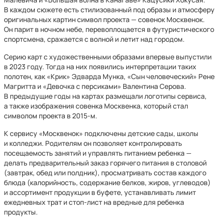
В каждом сюжете есть стилизованный под образы и атмосферу
оригинальных картин символ проекта — совенок Москвенок.
Он парит в ночном небе, перевоплощается в футуристического
спортсмена, сражается с волной и летит над городом.
Серию карт с художественными образами впервые выпустили
в 2023 году. Тогда на них появились интерпретации таких
полотен, как «Крик» Эдварда Мунка, «Сын человеческий» Рене
Магритта и «Девочка с персиками» Валентина Серова.
В предыдущие годы на картах размещали логотипы сервиса,
а также изображения совенка Москвенка, который стал
символом проекта в 2015-м.
К сервису «Москвенок» подключены детские сады, школы
и колледжи. Родителям он позволяет контролировать
посещаемость занятий и управлять питанием ребенка —
делать предварительный заказ горячего питания в столовой
(завтрак, обед или полдник), просматривать состав каждого
блюда (калорийность, содержание белков, жиров, углеводов)
и ассортимент продукции в буфете, устанавливать лимит
ежедневных трат и стоп-лист на вредные для ребенка
продукты.