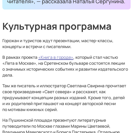
читателя», — рассказала Наталья Сергунина.
Культурная программа
Горожан и туристов ждут презентации, мастер-классы,
концерты и встречи с писателями.
В рамках проекта
«Книга в городе»
, который стал частью
«Лета в Москве», на Сретенском бульваре состоятся лекции
о значимых исторических событиях и развитии издательского
дела.
Там же писатель и иллюстратор Светлана Свирина прочитает
свое произведение «Свет севера» и расскажет, как
придумывают концепции разных изданий. Кроме того, детей
и их родителей приглашают на концерт авторской песни
по мотивам книжных серий.
На Пушкинской площади презентуют литературные
путеводители по Москве глазами Марины Цветаевой,
Владимира Маяковского и Бориса Пастернака. Отдельное