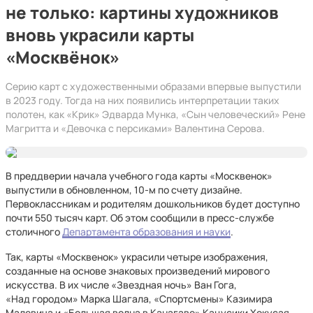
не только: картины художников
вновь украсили карты
«Москвёнок»
Серию карт с художественными образами впервые выпустили
в 2023 году. Тогда на них появились интерпретации таких
полотен, как «Крик» Эдварда Мунка, «Сын человеческий» Рене
Магритта и «Девочка с персиками» Валентина Серова.
В преддверии начала учебного года карты «Москвенок»
выпустили в обновленном, 10-м по счету дизайне.
Первоклассникам и родителям дошкольников будет доступно
почти 550 тысяч карт. Об этом сообщили в пресс-службе
столичного
Департамента образования и науки
.
Так, карты «Москвенок» украсили четыре изображения,
созданные на основе знаковых произведений мирового
искусства. В их числе «Звездная ночь» Ван Гога,
«Над городом» Марка Шагала, «Спортсмены» Казимира
Малевича и «Большая волна в Канагаве» Кацусики Хокусая.