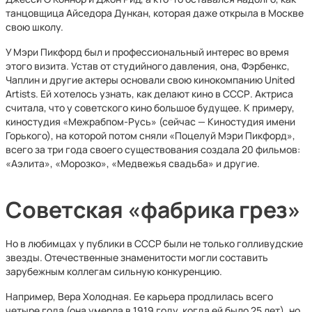
танцовщица Айседора Дункан, которая даже открыла в Москве
свою школу.
У Мэри Пикфорд был и профессиональный интерес во время
этого визита. Устав от студийного давления, она, Фэрбенкс,
Чаплин и другие актеры основали свою кинокомпанию United
Artists. Ей хотелось узнать, как делают кино в СССР. Актриса
считала, что у советского кино большое будущее. К примеру,
киностудия «Межрабпом-Русь» (сейчас — Киностудия имени
Горького), на которой потом сняли «Поцелуй Мэри Пикфорд»,
всего за три года своего существования создала 20 фильмов:
«Аэлита», «Морозко», «Медвежья свадьба» и другие.
Советская «фабрика грез»
Но в любимцах у публики в СССР были не только голливудские
звезды. Отечественные знаменитости могли составить
зарубежным коллегам сильную конкуренцию.
Например, Вера Холодная. Ее карьера продлилась всего
четыре года (она умерла в 1919 году, когда ей было 25 лет), но