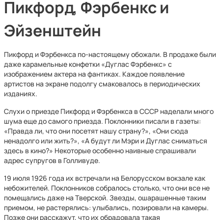
Пикфорд, Фэрбенкс и
Эйзенштейн
Пикфорд и Фэрбенкса по-настоящему обожали. В продаже были
даже карамельные конфетки «Дуглас Фэрбенкс» с
изображением актера на фантиках. Каждое появление
артистов на экране подолгу смаковалось в периодических
изданиях.
Слухи о приезде Пикфорд и Фэрбенкса в СССР наделали много
шума еще до самого приезда. Поклонники писали в газеты:
«Правда ли, что они посетят нашу страну?», «Они сюда
ненадолго или жить?», «А будут ли Мэри и Дуглас сниматься
здесь в кино?» Некоторые особенно наивные спрашивали
адрес супругов в Голливуде.
19 июля 1926 года их встречали на Белорусском вокзале как
небожителей. Поклонников собралось столько, что они все не
помещались даже на Тверской. Звезды, ошарашенные таким
приемом, не растерялись: улыбались, позировали на камеры.
Позже они расскажут, что их обрадовала такая