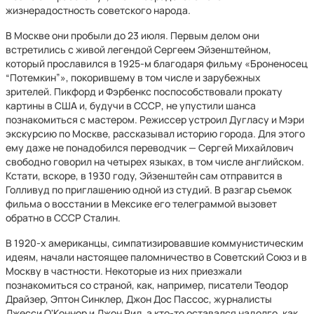
жизнерадостность советского народа.
В Москве они пробыли до 23 июля. Первым делом они
встретились с живой легендой Сергеем Эйзенштейном,
который прославился в 1925-м благодаря фильму «Броненосец
“Потемкин”», покорившему в том числе и зарубежных
зрителей. Пикфорд и Фэрбенкс поспособствовали прокату
картины в США и, будучи в СССР, не упустили шанса
познакомиться с мастером. Режиссер устроил Дугласу и Мэри
экскурсию по Москве, рассказывал историю города. Для этого
ему даже не понадобился переводчик — Сергей Михайлович
свободно говорил на четырех языках, в том числе английском.
Кстати, вскоре, в 1930 году, Эйзенштейн сам отправится в
Голливуд по приглашению одной из студий. В разгар съемок
фильма о восстании в Мексике его телеграммой вызовет
обратно в СССР Сталин.
В 1920-х американцы, симпатизировавшие коммунистическим
идеям, начали настоящее паломничество в Советский Союз и в
Москву в частности. Некоторые из них приезжали
познакомиться со страной, как, например, писатели Теодор
Драйзер, Эптон Синклер, Джон Дос Пассос, журналисты
Джесси О'Коннор и Джон Рид, а кто-то оставался надолго, как