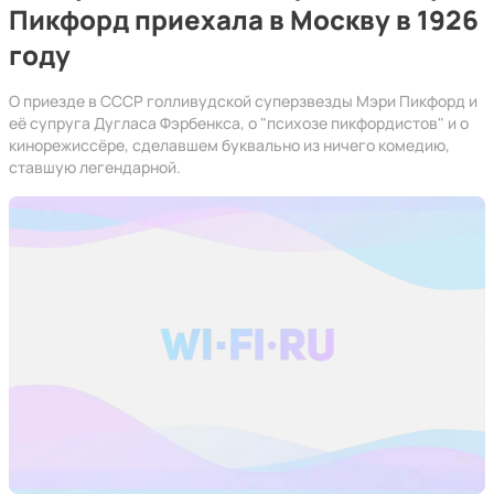
Пикфорд приехала в Москву в 1926
году
О приезде в СССР голливудской суперзвезды Мэри Пикфорд и
её супруга Дугласа Фэрбенкса, о "психозе пикфордистов" и о
кинорежиссёре, сделавшем буквально из ничего комедию,
ставшую легендарной.