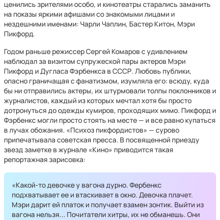
ценились зрителями особо, и кинотеатры старались заманить
на показы яркими афишами со знакомыми лицами и
нездешними именами: Чарли Чаплин, Бастер Китон, Мэри
Пикфорд.
Годом раньше режиссер Сергей Комаров с удивлением
наблюдал за визитом супружеской пары актеров Мэри
Пикфорд и Дугласа Фэрбенкса в СССР. Любовь публики,
опасно граничащая с фанатизмом, изумляла его: всюду, куда
бы ни отправились актеры, их штурмовали толпы поклонников и
журналистов, каждый из которых мечтал хотя бы просто
дотронуться до одежды кумиров, проходящих мимо. Пикфорд и
Фэрбенкс могли просто стоять на месте — и все равно купаться
в лучах обожания. «Психоз пикфордистов» — сурово
припечатывала советская пресса. В посвященной приезду
звезд заметке в журнале «Кино» приводится такая
репортажная зарисовка:
«Какой-то девочке у вагона дурно. Фербенкс
подхватывает ее и втаскивает в окно. Девочка плачет.
Мэри дарит ей платок и получает взамен зонтик. Выйти из
вагона нельзя... Почитатели хитры, их не обманешь. Они