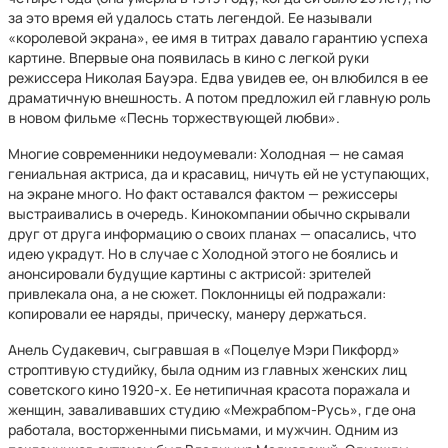
за это время ей удалось стать легендой. Ее называли
«королевой экрана», ее имя в титрах давало гарантию успеха
картине. Впервые она появилась в кино с легкой руки
режиссера Николая Бауэра. Едва увидев ее, он влюбился в ее
драматичную внешность. А потом предложил ей главную роль
в новом фильме «Песнь торжествующей любви».
Многие современники недоумевали: Холодная — не самая
гениальная актриса, да и красавиц, ничуть ей не уступающих,
на экране много. Но факт оставался фактом — режиссеры
выстраивались в очередь. Кинокомпании обычно скрывали
друг от друга информацию о своих планах — опасались, что
идею украдут. Но в случае с Холодной этого не боялись и
анонсировали будущие картины с актрисой: зрителей
привлекала она, а не сюжет. Поклонницы ей подражали:
копировали ее наряды, прическу, манеру держаться.
Анель Судакевич, сыгравшая в «Поцелуе Мэри Пикфорд»
строптивую студийку, была одним из главных женских лиц
советского кино 1920-х. Ее нетипичная красота поражала и
женщин, заваливавших студию «Межрабпом-Русь», где она
работала, восторженными письмами, и мужчин. Одним из