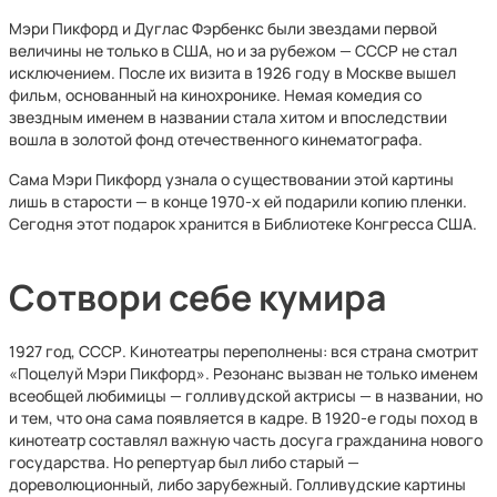
Мэри Пикфорд и Дуглас Фэрбенкс были звездами первой
величины не только в США, но и за рубежом — СССР не стал
исключением. После их визита в 1926 году в Москве вышел
фильм, основанный на кинохронике. Немая комедия со
звездным именем в названии стала хитом и впоследствии
вошла в золотой фонд отечественного кинематографа.
Сама Мэри Пикфорд узнала о существовании этой картины
лишь в старости — в конце 1970-х ей подарили копию пленки.
Сегодня этот подарок хранится в Библиотеке Конгресса США.
Сотвори себе кумира
1927 год, СССР. Кинотеатры переполнены: вся страна смотрит
«Поцелуй Мэри Пикфорд». Резонанс вызван не только именем
всеобщей любимицы — голливудской актрисы — в названии, но
и тем, что она сама появляется в кадре. В 1920-е годы поход в
кинотеатр составлял важную часть досуга гражданина нового
государства. Но репертуар был либо старый —
дореволюционный, либо зарубежный. Голливудские картины