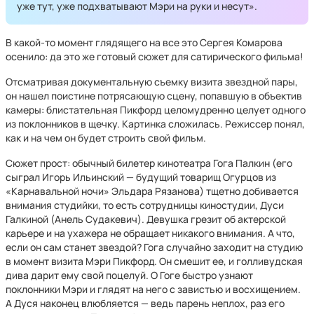
уже тут, уже подхватывают Мэри на руки и несут».
В какой-то момент глядящего на все это Сергея Комарова
осенило: да это же готовый сюжет для сатирического фильма!
Отсматривая документальную съемку визита звездной пары,
он нашел поистине потрясающую сцену, попавшую в объектив
камеры: блистательная Пикфорд целомудренно целует одного
из поклонников в щечку. Картинка сложилась. Режиссер понял,
как и на чем он будет строить свой фильм.
Сюжет прост: обычный билетер кинотеатра Гога Палкин (его
сыграл Игорь Ильинский — будущий товарищ Огурцов из
«Карнавальной ночи» Эльдара Рязанова) тщетно добивается
внимания студийки, то есть сотрудницы киностудии, Дуси
Галкиной (Анель Судакевич). Девушка грезит об актерской
карьере и на ухажера не обращает никакого внимания. А что,
если он сам станет звездой? Гога случайно заходит на студию
в момент визита Мэри Пикфорд. Он смешит ее, и голливудская
дива дарит ему свой поцелуй. О Гоге быстро узнают
поклонники Мэри и глядят на него с завистью и восхищением.
А Дуся наконец влюбляется — ведь парень неплох, раз его