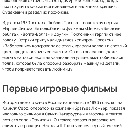
поклонников актрисы был Владимир Маяковский. Однажды
поэт скупил в киоске все имевшиеся в наличии открытки с
Судакевич и раздал их прохожим.
Идеалом 1930-х стала Любовь Орлова — советская версия
Марлен Дитрих. Ее полюбили по фильмам «Цирк», «Веселые
ребята», «Волга-Волга» и другим. Поклонники теряли от нее
голову. Остряки придумали диагноз «синдром Орловой».
«Заболевшие» копировали ее стиль, красили волосы в светлый
цвет, представлялись ее именем. Орлова опасалась даже
ездить на такси: если ее узнавали на улице, вмиг собиралась
толпа, которая была способна разобрать машину на детали,
чтобы поприветствовать любимицу.
Первые игровые фильмы
История немого кино в России начинается в 1896 году, когда
Камилл Серф, оператор из компании братьев Люмьер, показал
несколько фильмов в Санкт-Петербурге и в Москве, в театре
летнего сада «Эрмитаж». Он также попросил разрешения
снимать коронацию Николая II. Так появился первый русский