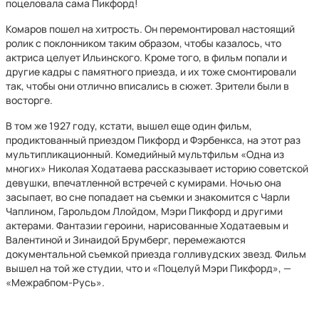
поцеловала сама Пикфорд!
Комаров пошел на хитрость. Он перемонтировал настоящий
ролик с поклонником таким образом, чтобы казалось, что
актриса целует Ильинского. Кроме того, в фильм попали и
другие кадры с памятного приезда, и их тоже смонтировали
так, чтобы они отлично вписались в сюжет. Зрители были в
восторге.
В том же 1927 году, кстати, вышел еще один фильм,
продиктованный приездом Пикфорд и Фэрбенкса, на этот раз
мультипликационный. Комедийный мультфильм «Одна из
многих» Николая Ходатаева рассказывает историю советской
девушки, впечатленной встречей с кумирами. Ночью она
засыпает, во сне попадает на съемки и знакомится с Чарли
Чаплином, Гарольдом Ллойдом, Мэри Пикфорд и другими
актерами. Фантазии героини, нарисованные Ходатаевым и
Валентиной и Зинаидой Брумберг, перемежаются
документальной съемкой приезда голливудских звезд. Фильм
вышел на той же студии, что и «Поцелуй Мэри Пикфорд», —
«Межрабпом-Русь».