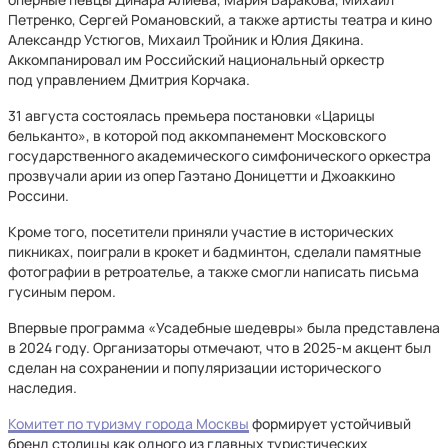
Петренко, Сергей Романовский, а также артисты театра и кино
Александр Устюгов, Михаил Тройник и Юлия Дякина.
Аккомпанировал им Российский национальный оркестр
под управлением Дмитрия Корчака.
31 августа состоялась премьера постановки «Царицы
бельканто», в которой под аккомпанемент Московского
государственного академического симфонического оркестра
прозвучали арии из опер Гаэтано Доницетти и Джоаккино
Россини.
Кроме того, посетители приняли участие в исторических
пикниках, поиграли в крокет и бадминтон, сделали памятные
фотографии в ретроателье, а также смогли написать письма
гусиным пером.
Впервые программа «Усадебные шедевры» была представлена
в 2024 году. Организаторы отмечают, что в 2025-м акцент был
сделан на сохранении и популяризации исторического
наследия.
Комитет по туризму города Москвы
формирует устойчивый
бренд столицы как одного из главных туристических