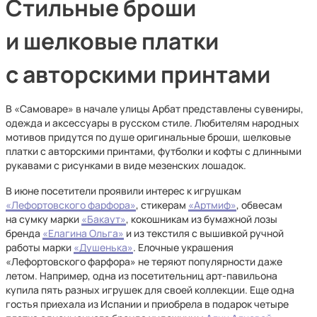
Стильные броши
и шелковые платки
с авторскими принтами
В «Самоваре» в начале улицы Арбат представлены сувениры,
одежда и аксессуары в русском стиле. Любителям народных
мотивов придутся по душе оригинальные броши, шелковые
платки с авторскими принтами, футболки и кофты с длинными
рукавами с рисунками в виде мезенских лошадок.
В июне посетители проявили интерес к игрушкам
«Лефортовского фарфора»
, стикерам
«Артмиф»
, обвесам
на сумку марки
«Бакаут»
, кокошникам из бумажной лозы
бренда
«Елагина Ольга»
и из текстиля с вышивкой ручной
работы марки
«Душенька»
. Елочные украшения
«Лефортовского фарфора» не теряют популярности даже
летом. Например, одна из посетительниц арт-павильона
купила пять разных игрушек для своей коллекции. Еще одна
гостья приехала из Испании и приобрела в подарок четыре