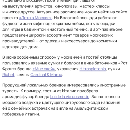
«Сделано в Москве». Посетителей приглашают
на выступления артистов, кинопоказы, мастер-классы
и многое другое. Актуальное расписание можно найти на сайте
проекта
«Лето в Москве»
. На Болотной площади работают
фудкорт и зона кафе под открытым небом, есть площадки
для игры в бадминтон и настольный теннис. В арт-павильоне
представлен широкий ассортимент товаров московских
производителей — от одежды и аксессуаров до косметики
и декора для дома.
В июне особенным спросом у москвичей и гостей столицы
пользовались вязаные сумки и брелоки в виде батончиков «Рот
Фронт» бренда
«Мне окей»
, украшения
Hitrospletenia
, сумки
Richet
, шляпы
Cardinal & Margo
.
Продукцией локальных брендов интересовались иностранные
туристы. К примеру, гостья из Италии приобрела
аромадиффузор бренда
Loi de la vie cosmetic
. Запах теплого
морского воздуха и цветущего цитрусового сада напомнил
ей о семейных встречах на вилле на Амальфитанском
побережье Италии.