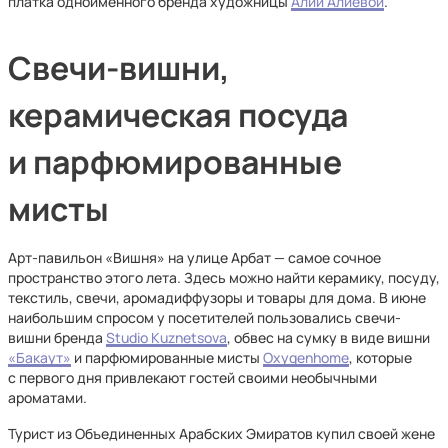
платка одноименного бренда художницы
Алии Алиевой
.
Свечи-вишни,
керамическая посуда
и парфюмированные
мисты
Арт-павильон «Вишня» на улице Арбат — самое сочное
пространство этого лета. Здесь можно найти керамику, посуду,
текстиль, свечи, аромадиффузоры и товары для дома. В июне
наибольшим спросом у посетителей пользовались свечи-
вишни бренда
Studio Kuznetsova
, обвес на сумку в виде вишни
«Бакаут»
и парфюмированные мисты
Oxygenhome
, которые
с первого дня привлекают гостей своими необычными
ароматами.
Турист из Объединенных Арабских Эмиратов купил своей жене