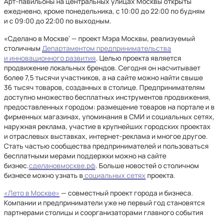
Арт-павильоны на центральных улицах Москвы открыты
ежедневно, кроме понедельника, с 10:00 до 22:00 по будням
и с 09:00 до 22:00 по выходным.
«Сделано в Москве‘ — проект Мэра Москвы, реализуемый
столичным
Департаментом предпринимательства
и инновационного развития
. Целью проекта является
продвижение локальных брендов. Сегодня он насчитывает
более 7,5 тысячи участников, а на сайте можно найти свыше
36 тысяч товаров, созданных в столице. Предпринимателям
доступно множество бесплатных инструментов продвижения,
предоставленных городом: размещение товаров на портале и в
фирменных магазинах, упоминания в СМИ и социальных сетях,
наружная реклама, участие в крупнейших городских проектах
и отраслевых выставках, интернет-реклама и многое другое.
Стать частью сообщества предпринимателей и пользоваться
бесплатными мерами поддержки можно на сайте
бизнес.
сделановмоскве.рф
. Больше новостей о столичном
бизнесе можно узнать в
социальных сетях
проекта.
«Лето в Москве»
— совместный проект города и бизнеса.
Компании и предприниматели уже не первый год становятся
партнерами столицы и соорганизаторами главного события