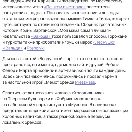
принадлежности. Карманный путеводитель по московскому
метро издательства
«Пешком в историю»
посетители
раскупили за неделю. Познавательные истории и легенды
о станциях метро рассказывают мышки Тимка и Тинка, которые
путешествуют по столичной подземке. Сборник трогательных
историй Ирины Зартайской «Моя мама самая лучшая»
издательства
«Вакоша»
тоже пользовался спросом. Горожане
и туристы также приобретали игрушки марок
«Леснушки
и Вальда»
и
Ptenchiki
.
Для юных гостей «Воздушный шар‘ — это не только торговое
пространство, но и место, где можно найти друзей. Ребята
Федор и Марта приходили в арт-павильон почти каждый день.
Здесь они познакомились, подружились и провели время
за настольной игрой „Мемо“ бренда
PressPass
.
Спастись от летнего зноя можно в «Холодильнике»
на Тверском бульваре и в «Фабрике мороженого»
на набережной у парка искусств «Музеон». В павильонах
представлен широкий ассортимент мороженого и освежающих
холодных напитков, а также разнообразные перекусы
локальных брендов.