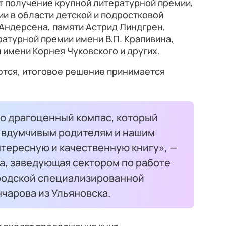
т получение крупной литературной премии,
и в области детской и подростковой
 Андерсена, памяти Астрид Линдгрен,
атурной премии имени В.П. Крапивина,
имени Корнея Чуковского и других.
ются, итоговое решение принимается
это драгоценный компас, который
 вдумчивым родителям и нашим
тересную и качественную книгу», —
а, заведующая сектором по работе
родской специализированной
нчарова из Ульяновска.