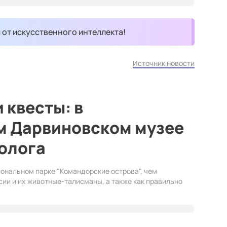
и от искусственного интеллекта!
Источник новости
 квесты: в
м Дарвиновском музее
олога
иональном парке "Командорские острова", чем
ии и их животные-талисманы, а также как правильно