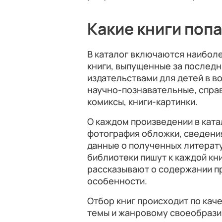
Какие книги поп
В каталог включаются наибол
книги, выпущенные за последни
издательствами для детей в во
научно-познавательные, спра
комиксы, книги-картинки.
О каждом произведении в кат
фотография обложки, сведения
данные о полученных литерату
библиотеки пишут к каждой кн
рассказывают о содержании пр
особенности.
Отбор книг происходит по кач
темы и жанровому своеобраз