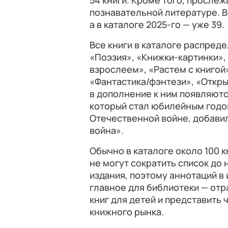
54 книги. Кроме того, прослеж
познавательной литературе. В 
а в каталоге 2025-го — уже 39.
Все книги в каталоге распред
«Поэзия», «Книжки-картинки», 
взрослеем», «Растем с книгой»
«Фантастика/фэнтези», «Откры
в дополнение к ним появляются
который стал юбилейным годом
Отечественной войне, добави
война».
Обычно в каталоге около 100 к
не могут сократить список до
издания, поэтому аннотаций в 
главное для библиотеки — от
книг для детей и представить
книжного рынка.