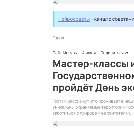
Нейросоветы
– канал с советам
Город
Сайт Москвы
4 июня
Поделиться
Мастер-классы и
Государственно
пройдёт День эк
Гостям расскажут, кто проживает в нац
уникальны охраняемые территории Росс
заботиться о природе и ее обитателях.