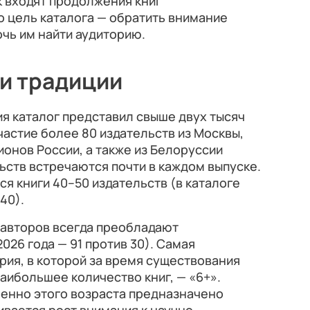
к входят продолжения книг
то цель каталога — обратить внимание
очь им найти аудиторию.
 и традиции
ия каталог представил свыше двух тысяч
участие более 80 издательств из Москвы,
ионов России, а также из Белоруссии
льств встречаются почти в каждом выпуске.
я книги 40–50 издательств (в каталоге
40).
авторов всегда преобладают
026 года — 91 против 30). Самая
рия, в которой за время существования
аибольшее количество книг, — «6+».
менно этого возраста предназначено