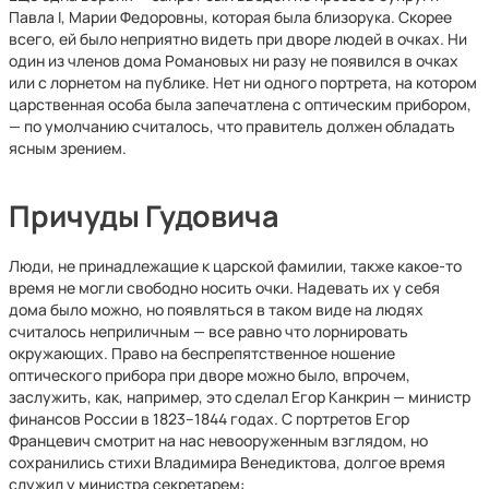
Павла I, Марии Федоровны, которая была близорука. Скорее
всего, ей было неприятно видеть при дворе людей в очках. Ни
один из членов дома Романовых ни разу не появился в очках
или с лорнетом на публике. Нет ни одного портрета, на котором
царственная особа была запечатлена с оптическим прибором,
— по умолчанию считалось, что правитель должен обладать
ясным зрением.
Причуды Гудовича
Люди, не принадлежащие к царской фамилии, также какое-то
время не могли свободно носить очки. Надевать их у себя
дома было можно, но появляться в таком виде на людях
считалось неприличным — все равно что лорнировать
окружающих. Право на беспрепятственное ношение
оптического прибора при дворе можно было, впрочем,
заслужить, как, например, это сделал Егор Канкрин — министр
финансов России в 1823–1844 годах. С портретов Егор
Францевич смотрит на нас невооруженным взглядом, но
сохранились стихи Владимира Венедиктова, долгое время
служил у министра секретарем: