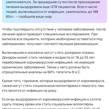
увеличиваться. За прошедшие сутки после прохождения
лечения выздоровели еще 1278 пациентов. Всего число
людей, вылечившихся от инфекции, увеличилось до 188
854», — сообщила вице-мэр.
Чтобы подтвердить отсутствие у человека заболевания, после
лечения врачи проводят специальные исследования. При
выписке все пациенты, которым необходимо оставаться под
наблюдением, получают соответствующие рекомендации.
Вылечившиеся москвичи могут стать донорами плазмы.
Донором может стать человек в возрасте от 18 до 55 лет,
переболевший коронавирусной инфекцией, не имеющий
хронических заболеваний. Также у него должны быть
отрицательные анализы на ВИЧ, гепатиты В и С.
Кроме того, горожане, которые выздоровели от коронавируса,
также могут стать социальными волонтерами и помогать тем,
кто лечится от инфекции на дому.
Если вы выздоровели от коронавирусной инфекции и хотите
сдать плазму крови или стать социальным волонтером,
обратитесь на горячую линию по номеру +7 (495) 870-45-16,