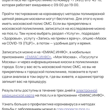
которая работает ежедневно с 09:00 до 19:00.
Пройти тестирование на коронавирус методом полимеразной
цепной реакции москвичи могут бесплатно. Для этого нужно
иметь московский полис ОМС. Если вы прикреплены к
московской поликлинике, записаться на исследование можно
на mos.ru. Там нужно выбрать раздел «Услуги», подраздел
«Здоровье», услугу «Запись на прием к врачу», опцию «Мазок
на COVID-19 (ПЦР)», а потом — удобные дату и время.
Записаться можно и на «ЕМИАС.ИНФО», в мобильных
приложениях
«ЕМИАС.ИНФО»
, «Моя Москва», «Госуслуги
Москвы» и через информационные киоски в поликлиниках
города. Если у вас есть московский полис ОМС, но вы не
прикреплены к городской поликлинике, позвоните в пункт
сдачи анализа в том округе, где вы живете, и администратор
запишет вас на процедуру.
Результаты доступны в течение трех дней в
электронной
медицинской карте
на mos.ru и в приложении «ЕМИАС.ИНФО».
Узнать больше о профилактике коронавируса и методах
борьбы с заболеванием можно в
спецпроекте mos.ru
.