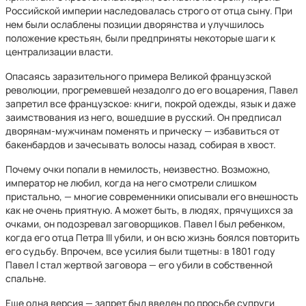
Российской империи наследовалась строго от отца сыну. При
нем были ослаблены позиции дворянства и улучшилось
положение крестьян, были предприняты некоторые шаги к
централизации власти.
Опасаясь заразительного примера Великой французской
революции, прогремевшей незадолго до его воцарения, Павел
запретил все французское: книги, покрой одежды, язык и даже
заимствования из него, вошедшие в русский. Он предписал
дворянам-мужчинам поменять и прическу — избавиться от
бакенбардов и зачесывать волосы назад, собирая в хвост.
Почему очки попали в немилость, неизвестно. Возможно,
император не любил, когда на него смотрели слишком
пристально, — многие современники описывали его внешность
как не очень приятную. А может быть, в людях, прячущихся за
очками, он подозревал заговорщиков. Павел I был ребенком,
когда его отца Петра III убили, и он всю жизнь боялся повторить
его судьбу. Впрочем, все усилия были тщетны: в 1801 году
Павел I стал жертвой заговора — его убили в собственной
спальне.
Еще одна версия — запрет был введен по просьбе супруги