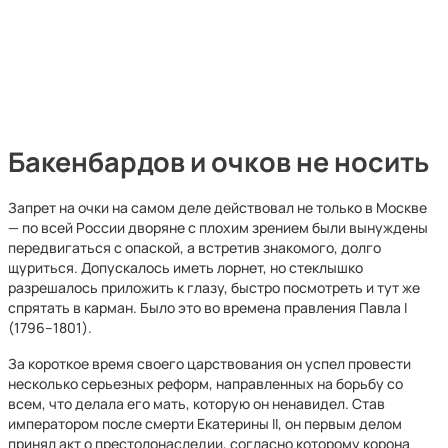
Бакенбардов и очков не носить
Запрет на очки на самом деле действовал не только в Москве
— по всей России дворяне с плохим зрением были вынуждены
передвигаться с опаской, а встретив знакомого, долго
щуриться. Допускалось иметь лорнет, но стеклышко
разрешалось приложить к глазу, быстро посмотреть и тут же
спрятать в карман. Было это во времена правления Павла I
(1796–1801).
За короткое время своего царствования он успел провести
несколько серьезных реформ, направленных на борьбу со
всем, что делала его мать, которую он ненавидел. Став
императором после смерти Екатерины II, он первым делом
принял акт о престолонаследии, согласно которому корона