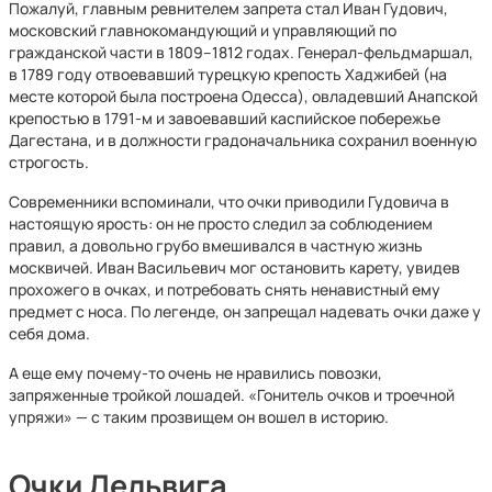
Пожалуй, главным ревнителем запрета стал Иван Гудович,
московский главнокомандующий и управляющий по
гражданской части в 1809–1812 годах. Генерал-фельдмаршал,
в 1789 году отвоевавший турецкую крепость Хаджибей (на
месте которой была построена Одесса), овладевший Анапской
крепостью в 1791-м и завоевавший каспийское побережье
Дагестана, и в должности градоначальника сохранил военную
строгость.
Современники вспоминали, что очки приводили Гудовича в
настоящую ярость: он не просто следил за соблюдением
правил, а довольно грубо вмешивался в частную жизнь
москвичей. Иван Васильевич мог остановить карету, увидев
прохожего в очках, и потребовать снять ненавистный ему
предмет с носа. По легенде, он запрещал надевать очки даже у
себя дома.
А еще ему почему-то очень не нравились повозки,
запряженные тройкой лошадей. «Гонитель очков и троечной
упряжи» — с таким прозвищем он вошел в историю.
Очки Дельвига