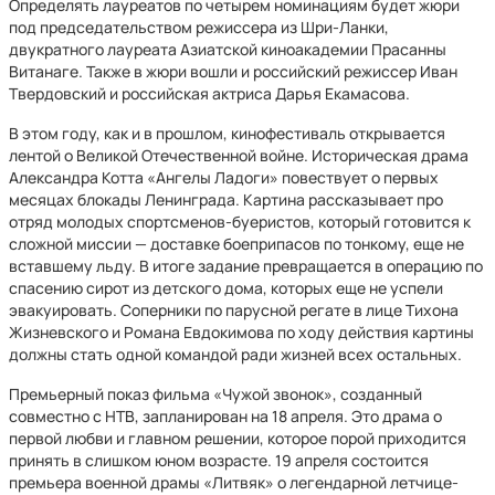
Определять лауреатов по четырем номинациям будет жюри
под председательством режиссера из Шри-Ланки,
двукратного лауреата Азиатской киноакадемии Прасанны
Витанаге. Также в жюри вошли и российский режиссер Иван
Твердовский и российская актриса Дарья Екамасова.
В этом году, как и в прошлом, кинофестиваль открывается
лентой о Великой Отечественной войне. Историческая драма
Александра Котта «Ангелы Ладоги» повествует о первых
месяцах блокады Ленинграда. Картина рассказывает про
отряд молодых спортсменов-буеристов, который готовится к
сложной миссии — доставке боеприпасов по тонкому, еще не
вставшему льду. В итоге задание превращается в операцию по
спасению сирот из детского дома, которых еще не успели
эвакуировать. Соперники по парусной регате в лице Тихона
Жизневского и Романа Евдокимова по ходу действия картины
должны стать одной командой ради жизней всех остальных.
Премьерный показ фильма «Чужой звонок», созданный
совместно с НТВ, запланирован на 18 апреля. Это драма о
первой любви и главном решении, которое порой приходится
принять в слишком юном возрасте. 19 апреля состоится
премьера военной драмы «Литвяк» о легендарной летчице-