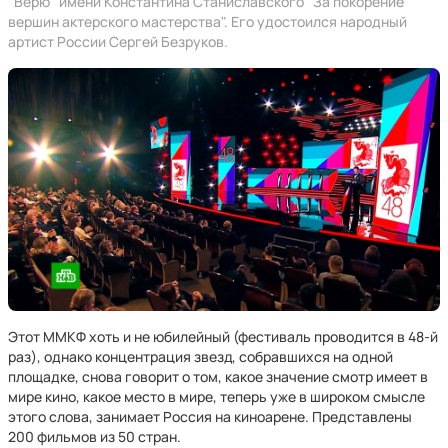
"Верю" имени Константина Станиславского "За покорение
вершин актерского мастерства". Его удостоился народный
артист России Сергей Безруков.
Этот ММКФ хоть и не юбилейный (фестиваль проводится в 48-й
раз), однако концентрация звезд, собравшихся на одной
площадке, снова говорит о том, какое значение смотр имеет в
мире кино, какое место в мире, теперь уже в широком смысле
этого слова, занимает Россия на киноарене. Представлены
200 фильмов из 50 стран.