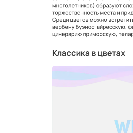
многолетников) образуют сло
торжественность места и при
Среди цветов можно встретить
вербену буэнос-айресскую, ф
цинерарию приморскую, пелар
Классика в цветах