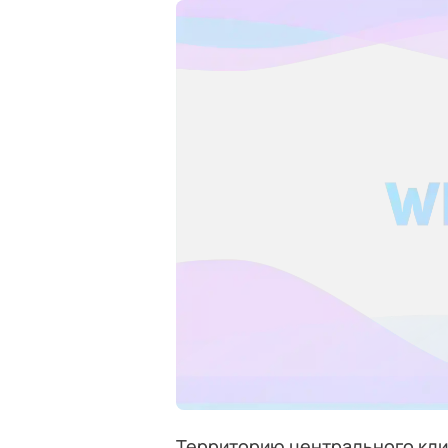
Территорию центрального кли