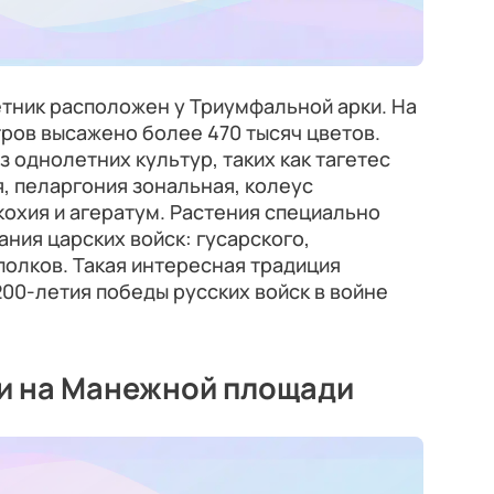
тник расположен у Триумфальной арки. На
ров высажено более 470 тысяч цветов.
 однолетних культур, таких как тагетес
, пеларгония зональная, колеус
кохия и агератум. Растения специально
ния царских войск: гусарского,
полков. Такая интересная традиция
00-летия победы русских войск в войне
и на Манежной площади