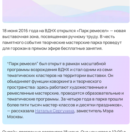
18 июня 2016 года на ВДНХ открылся «Парк ремесел» — новая
выставочная зона, посвященная ручному труду. В честь
памятного события творческие мастерские парка проведут
для горожан в прямом эфире бесплатные занятия.
“Парк ремесел” был открыт в рамках масштабной
программы возрождения ВДНХ и стал одним из семи
тематических кластеров на территории выставки. Он
объединяет функции коворкинга и творческого
пространства: здесь работают художественные и
ремесленные мастерские, проводятся образовательные и
тематические программы. За четыре года в парке прошли
более пяти тысяч мастер-классов и десятки праздников»,
— рассказала
Наталья Сергунина
, заместитель Мэра
Москвы.
Онлайн-программа состоится 18 июня. Она начнется в 12:00 c