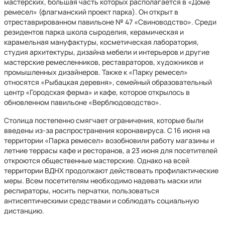
мастерских, большая часть которых располагается в «Доме
ремесел» (флагманский проект парка). Он открыт в
отреставрированном павильоне № 47 «Свиноводство». Среди
резидентов парка школа сыроделия, керамическая и
карамельная мануфактуры, косметическая лаборатория,
студия архитектуры, дизайна мебели и интерьеров и другие
мастерские ремесленников, реставраторов, художников и
промышленных дизайнеров. Также к «Парку ремесел»
относятся «Рыбацкая деревня», семейный образовательный
центр «Городская ферма» и кафе, которое открылось в
обновленном павильоне «Верблюдоводство».
​Столица постепенно смягчает ограничения, которые были
введены из-за распространения коронавируса. С 16 июня на
территории «Парка ремесел» возобновили работу магазины и
летние террасы кафе и ресторанов, а 23 июня для посетителей
откроются общественные мастерские. Однако на всей
территории ВДНХ продолжают действовать профилактические
меры. Всем посетителям необходимо надевать маски или
респираторы, носить перчатки, пользоваться
антисептическими средствами и соблюдать социальную
дистанцию.