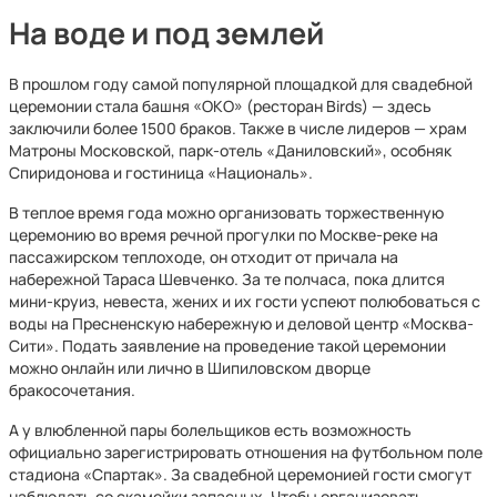
На воде и под землей
В прошлом году самой популярной площадкой для свадебной
церемонии стала башня «ОКО» (ресторан Birds) — здесь
заключили более 1500 браков. Также в числе лидеров — храм
Матроны Московской, парк-отель «Даниловский», особняк
Спиридонова и гостиница «Националь».
В теплое время года можно организовать торжественную
церемонию во время речной прогулки по Москве-реке на
пассажирском теплоходе, он отходит от причала на
набережной Тараса Шевченко. За те полчаса, пока длится
мини-круиз, невеста, жених и их гости успеют полюбоваться с
воды на Пресненскую набережную и деловой центр «Москва-
Сити». Подать заявление на проведение такой церемонии
можно онлайн или лично в Шипиловском дворце
бракосочетания.
А у влюбленной пары болельщиков есть возможность
официально зарегистрировать отношения на футбольном поле
стадиона «Спартак». За свадебной церемонией гости смогут
наблюдать со скамейки запасных. Чтобы организовать