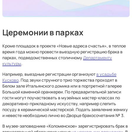
Церемонии в парках
Кроме площадок в проекте «Новые адреса счастья», в теплое
время года можно провести выездную регистрацию брака в
парках, подведомственных столичному
Департаменту
культуры
.
Например, выездные регистрации организуют
в усадьбе
Кусково
. Под звуки струнного трио торжества проходят в
Белом зале Итальянского домика или в портретной галерее
Большой каменной оранжереи. По предварительной записи
гости могут поучаствовать в музейных мастер-классах по
декоративно-прикладному искусству, например слепить
посуду в керамической мастерской. Подать заявление жениху
и невесте необходимо лично во Дворце бракосочетания № 3.
В музее-заповеднике «Коломенское» зарегистрировать брак в
торжественной обстановке можно
на нескольких площадках
. В