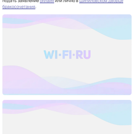
подать заявление
онлайн
или лично в
Шипиловском дворце
бракосочетания
.