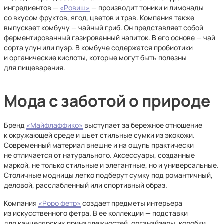
ингредиентов —
«Ровиш»
— производит тоники и лимонады
со вкусом фруктов, ягод, цветов и трав. Компания также
выпускает комбучу — чайный гриб. Он представляет собой
ферментированный газированный напиток. В его основе — чай
сорта улун или пуэр. В комбуче содержатся пробиотики
и органические кислоты, которые могут быть полезны
для пищеварения.
Мода с заботой о природе
Бренд
«Майфлаффико»
выступает за бережное отношение
к окружающей среде и шьет стильные сумки из экокожи.
Современный материал внешне и на ощупь практически
не отличается от натурального. Аксессуары, созданные
маркой, не только стильные и элегантные, но и универсальные.
Столичные модницы легко подберут сумку под романтичный,
деловой, расслабленный или спортивный образ.
Компания
«Роро фетр»
создает предметы интерьера
из искусственного фетра. В ее коллекции — подставки
для канцелярских принадлежностей, органайзеры, коробки,