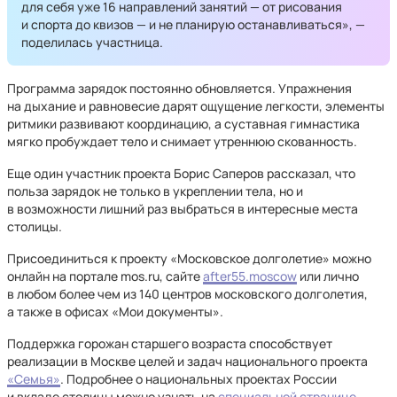
для себя уже 16 направлений занятий — от рисования
и спорта до квизов — и не планирую останавливаться», —
поделилась участница.
Программа зарядок постоянно обновляется. Упражнения
на дыхание и равновесие дарят ощущение легкости, элементы
ритмики развивают координацию, а суставная гимнастика
мягко пробуждает тело и снимает утреннюю скованность.
Еще один участник проекта Борис Саперов рассказал, что
польза зарядок не только в укреплении тела, но и
в возможности лишний раз выбраться в интересные места
столицы.
Присоединиться к проекту «Московское долголетие» можно
онлайн на портале mos.ru, сайте
after55.moscow
или лично
в любом более чем из 140 центров московского долголетия,
а также в офисах «Мои документы».
Поддержка горожан старшего возраста способствует
реализации в Москве целей и задач национального проекта
«Семья»
. Подробнее о национальных проектах России
и вкладе столицы можно узнать на
специальной странице
.