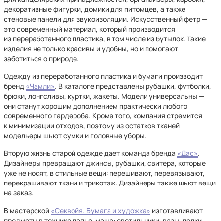
декоративные фигурки, домики для питомцев, а также
стеновые панели для звукоизоляции. Искусственный фетр —
это современный материал, который производится
из переработанного пластика, в том числе из бутылок. Такие
изделия не только красивы и удобны, но и помогают
заботиться о природе.
Одежду из переработанного пластика и бумаги производит
бренд
«Чамли»
. В каталоге представлены рубашки, футболки,
брюки, лонгсливы, куртки, жакеты. Модели универсальны —
они станут хорошим дополнением практически любого
современного гардероба. Кроме того, компания стремится
к минимизации отходов, поэтому из остатков тканей
модельеры шьют сумки и головные уборы.
Вторую жизнь старой одежде дает команда бренда
«Дас»
.
Дизайнеры превращают джинсы, рубашки, свитера, которые
уже не носят, в стильные вещи: перешивают, перевязывают,
перекрашивают ткани и трикотаж. Дизайнеры также шьют вещи
на заказ.
В мастерской
«Секвойя. Бумага и художка»
изготавливают
предметы в технике папье-маше: светильники, вазы, полки.