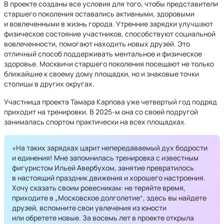
В проекте созданы все условия для того, чтобы представители
старшего поколения оставались активными, здоровыми
и вовлеченными в жизнь города. Утренние зарядки улучшают
физическое состояние участников, способствуют социальной
вовлеченности, помогают находить новых друзей. Это
отличный способ поддерживать ментальное и физическое
здоровье. Москвичи старшего поколения посещают не только
ближайшие к своему дому площадки, но и знаковые точки
столицы в других округах.
Участница проекта Тамара Карпова уже четвертый год подряд
приходит на тренировки. В 2025-м она со своей подругой
занималась спортом практически на всех площадках.
«На таких зарядках царит непередаваемый дух бодрости
и единения! Мне запомнилась тренировка с известным
фигуристом Ильей Авербухом, занятие превратилось
в настоящий праздник движения и хорошего настроения.
Хочу сказать своим ровесникам: не теряйте время,
приходите в „Московское долголетие“, здесь вы найдете
друзей, вспомните свои увлечения из юности
или обретете новые. За восемь лет в проекте открыла