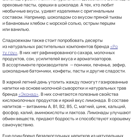
ореховые пасты, орешки в шоколаде. А тех, кто любит
необычные вкусы, удивят изделиями с оригинальным
составом. Например, шоколадом со вкусом пряной тыквы
и банановым хлебом с морской солью, острым перцем
или ванилью.
Сладкоежкам также стоит попробовать десерты
из натуральных растительных компонентов бренда
«Ро
ту гоу»
. В них нет рафинированного сахара, молочных
продуктов, сои, усилителей вкуса и ароматизаторов.
В ассортименте производителя
—
пончики, печенье, зефир,
шоколадные батончики, конфеты, пасты и другие сладости.
В жаркий летний день утолить жажду помогут газированные
напитки на основе молочной сыворотки и натуральных трав
бренда
«Эконад»
. В них сочетаются полезные свойства
кисломолочных продуктов и яркий вкус лимонада. В составе
напитков — витамины А, В1, В2, В5, С, магний, цинк, кальций,
фосфор, калий, аминокислоты и лактоза. Лимонады улучшают
обмен веществ, придают бодрость и способствуют хорошему
самочувствию.
Еще один бренд безалкогольных напитков из натуральных