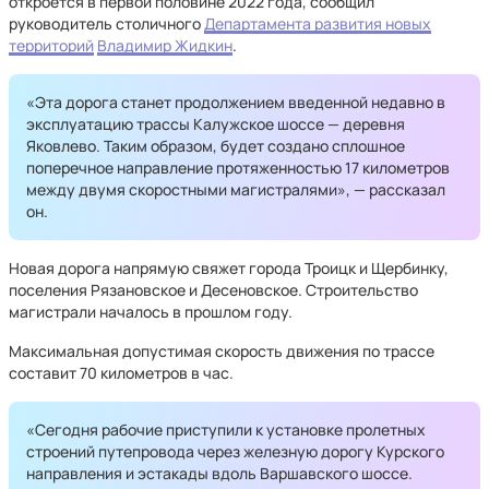
откроется в первой половине 2022 года, сообщил
руководитель столичного
Департамента развития новых
территорий
Владимир Жидкин
.
«Эта дорога станет продолжением введенной недавно в
эксплуатацию трассы Калужское шоссе — деревня
Яковлево. Таким образом, будет создано сплошное
поперечное направление протяженностью 17 километров
между двумя скоростными магистралями», — рассказал
он.
Новая дорога напрямую свяжет города Троицк и Щербинку,
поселения Рязановское и Десеновское. Строительство
магистрали началось в прошлом году.
Максимальная допустимая скорость движения по трассе
составит 70 километров в час.
«Сегодня рабочие приступили к установке пролетных
строений путепровода через железную дорогу Курского
направления и эстакады вдоль Варшавского шоссе.