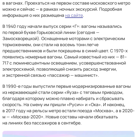
в вагонах. Проехаться на первом составе московского метро
можно и сейчас — в рамках ночных экскурсий. Подробная
информация о них размещена
на сайте
.
В 1940 году начали выпуск серии «Г»: вагоны назывались
по первой букве Горьковской линии (сегодня —
Замоскворецкой). Оснащенные моторами с электрическим
торможением, они стали на восемь тонн легче
предшественников и были покрашены в синий цвет. С 1970-х
появились номерные вагоны. Самый известный из них — 81–
717 с люминесцентным освещением, усовершенствованной
электросхемой, позволяющей снизить расход энергии,
и экстренной связью «пассажир — машинист».
В 1990-е годы выпустили первые модернизированные вагоны
из нержавеющей стали серии «Яуза» с тяговым приводом,
благодаря которому можно плавно набирать и сбрасывать
скорость. На смену им пришли «Русич» и «Ока». И наконец,
в 2017 году на рельсы метро встали поезда «Москва», а в 2020-
м — «Москва-2020». Новые составы начали обкатывать
на линиях без пассажиров в сентябре.