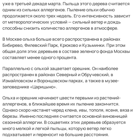
уже в третьей декаде марта. Пыльца этого дерева считается
одним из сильных аллергенов. Пыление ольхи обычно
продолжается около трех недель. Его интенсивность зависит
от метеорологических условий — сильный ветер и дождь
способны снизить количество аллергенов в атмосфере.
В Москве ольха больше всего распространена в районах
Бибирево, Филевский Парк, Крюково и Кузьминки. При этом
общая доля этих деревьев в составе зеленого фонда Москвы
составляет менее одного процента.
Параллельно с ольхой зацветает орешник. Он наиболее
распространен в районах Северный и Обручевский, в
Измайловском и Воронцовском парках, а также в музее-
заповеднике «Царицыно».
Ольха и орешник начинают цвести первыми из растений-
аллергенов, в ближайшее время их пыление закончится.
Однако скоро настанет черед клена, ивы, тополя, ясеня, вяза и
березы. Именно последняя считается основной виновницей
сезонной аллергии. В соцветиях этих деревьев образуется
много мелкой и легкой пыльцы, которую ветер легко
подхватывает и переносит на большие расстояния.