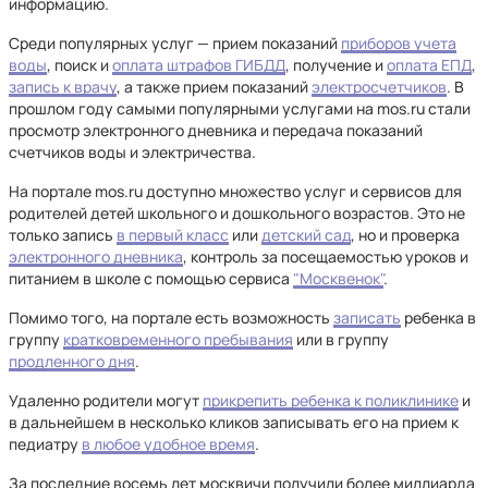
информацию.
Среди популярных услуг — прием показаний
приборов учета
воды
, поиск и
оплата штрафов ГИБДД
, получение и
оплата ЕПД
,
запись к врачу
, а также прием показаний
электросчетчиков
. В
прошлом году самыми популярными услугами на mos.ru стали
просмотр электронного дневника и передача показаний
счетчиков воды и электричества.
На портале mos.ru доступно множество услуг и сервисов для
родителей детей школьного и дошкольного возрастов. Это не
только запись
в первый класс
или
детский сад
, но и проверка
электронного дневника
, контроль за посещаемостью уроков и
питанием в школе с помощью сервиса
"Москвенок"
.
Помимо того, на портале есть возможность
записать
ребенка в
группу
кратковременного пребывания
или в группу
продленного дня
.
Удаленно родители могут
прикрепить ребенка к поликлинике
и
в дальнейшем в несколько кликов записывать его на прием к
педиатру
в любое удобное время
.
За последние восемь лет москвичи получили более миллиарда