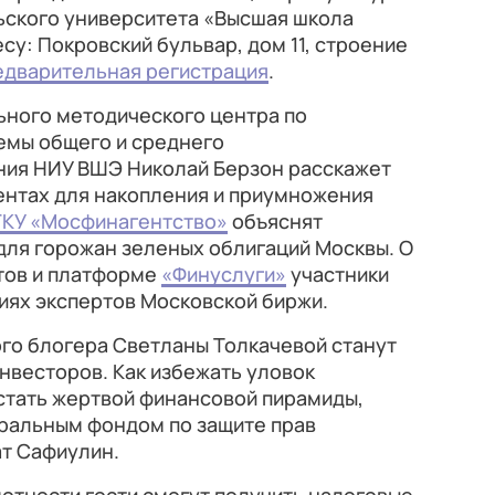
ского университета «Высшая школа
су: Покровский бульвар, дом 11, строение
едварительная регистрация
.
ьного методического центра по
емы общего и среднего
ния НИУ ВШЭ Николай Берзон расскажет
ентах для накопления и приумножения
ГКУ «Мосфинагентство»
объяснят
для горожан зеленых облигаций Москвы. О
тов и платформе
«Финуслуги»
участники
циях экспертов Московской биржи.
го блогера Светланы Толкачевой станут
нвесторов. Как избежать уловок
стать жертвой финансовой пирамиды,
ральным фондом по защите прав
ат Сафиулин.