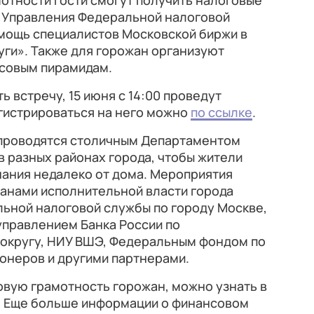
отности гости смогут получить налоговые
 Управления Федеральной налоговой
омощь специалистов Московской биржи в
ги». Также для горожан организуют
совым пирамидам.
ь встречу, 15 июня с 14:00 проведут
гистрироваться на него можно
по ссылке
.
 проводятся столичным Департаментом
в разных районах города, чтобы жители
нания недалеко от дома. Мероприятия
ганами исполнительной власти города
ьной налоговой службы по городу Москве,
управлением Банка России по
округу, НИУ ВШЭ, Федеральным фондом по
ионеров и другими партнерами.
овую грамотность горожан, можно узнать в
. Еще больше информации о финансовом