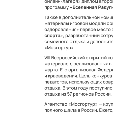
онлайн-лагеря» диплом второй
программу
«Вселенная Радуг
Также в дополнительной ном
материалы игровой модели орг
оздоровления» первое место 
спорта»
, разработанный сотр
семейного отдыха и дополнит
«Мосгортур».
VIII Всероссийский открытый 
материалов, реализованных в 2
марта. Его организовал Феде
и краеведения. Цель конкурса
педагогов, использующих сов
отдыха. В этом году поступило
отдыха из 57 регионов России.
Агентство «Мосгортур» — кру
полного цикла в России. Ежег