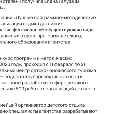
 степени получила Елена Галуза за
и»
.
инации «Лучшие программно-методические
анизации отдыха детей и их
занял
фестиваль «Несуществующие виды
удниками отдела программ детского,
ельного образования агентства
конкурс программ и методических
020 году, проходил с 11 февраля по 21
ральный центр детско-юношеского туризма
 — поддержать перспективные идеи и
ременные разработки в сфере детского
 свыше 500 работ от организаций детского
пнейший организатор детского отдыха
одно специалисты агентства разрабатывают