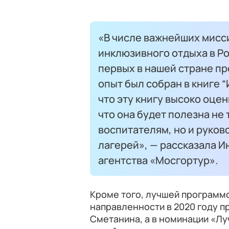
«В числе важнейших мисс
инклюзивного отдыха в Ро
первых в нашей стране п
опыт был собран в книге “
что эту книгу высоко оце
что она будет полезна не
воспитателям, но и руко
лагерей», — рассказала И
агентства «Мосгортур».
Кроме того, лучшей программ
направленности в 2020 году п
Сметанина, а в номинации «Л