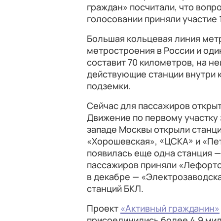
граждан» посчитали, что вопр
голосовании приняли участие 1
Большая кольцевая линия метр
метростроения в России и оди
составит 70 километров, на неи
действующие станции внутри 
подземки.
Сейчас для пассажиров открыты
Движение по первому участку з
западе Москвы открыли станци
«Хорошевская», «ЦСКА» и «Петр
появилась еще одна станция —
пассажиров приняли «Лефорто
в декабре — «Электрозаводская
станций БКЛ.
Проект
«Активный гражданин»
присоединились более 4,9 мил