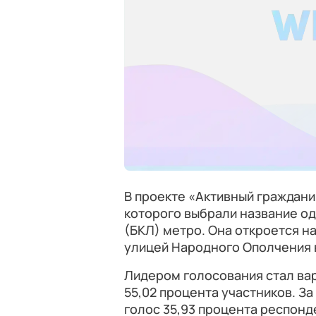
В проекте «Активный граждан
которого выбрали название одн
(БКЛ) метро. Она откроется н
улицей Народного Ополчения 
Лидером голосования стал ва
55,02 процента участников. За
голос 35,93 процента респонд