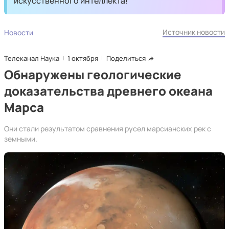
искусственного интеллекта!
Источник новости
Новости
Телеканал Наука
1 октября
Поделиться
Обнаружены геологические
доказательства древнего океана
Марса
Они стали результатом сравнения русел марсианских рек с
земными.