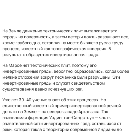
На Земле движение тектонических плит выталкивает эти
породы на поверхность, а затем ветер и дождь разрушают все,
кроме грубого дна, оставляя на месте бывшего русла гряду —
процесс, известный как топографическая инверсия. В
результате образуется инвертированная гряда.
На Марсе нет тектонических плит, поэтому его
инвертированные гряды, вероятно, образовались, когда более
мелкие отложения вокруг песчаника были разрушены. Эти
инвертированные гряды и служат свидетельством
существования давно исчезнувших рек.
Уже лет 30–40 ученые знают об этих процессах. Но
единственный известный пример инвертированной речной
дельты на Земле — на северо-западе Арканзаса. Так
называемая формация Уэдингтон-Сандстоун — часть
разветвленной сети инвертированных гряд, оставшихся от
реки, которая текла с территории современной Индианы до