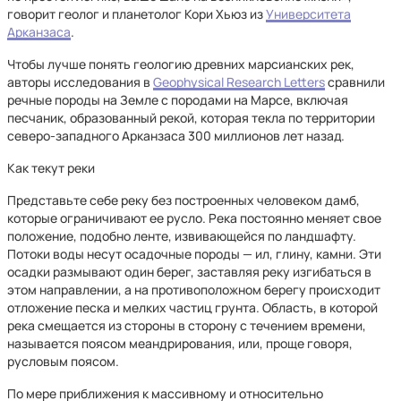
говорит геолог и планетолог Кори Хьюз из
Университета
Арканзаса
.
Чтобы лучше понять геологию древних марсианских рек,
авторы исследования в
Geophysical Research Letters
сравнили
речные породы на Земле с породами на Марсе, включая
песчаник, образованный рекой, которая текла по территории
северо-западного Арканзаса 300 миллионов лет назад.
Как текут реки
Представьте себе реку без построенных человеком дамб,
которые ограничивают ее русло. Река постоянно меняет свое
положение, подобно ленте, извивающейся по ландшафту.
Потоки воды несут осадочные породы — ил, глину, камни. Эти
осадки размывают один берег, заставляя реку изгибаться в
этом направлении, а на противоположном берегу происходит
отложение песка и мелких частиц грунта. Область, в которой
река смещается из стороны в сторону с течением времени,
называется поясом меандрирования, или, проще говоря,
русловым поясом.
По мере приближения к массивному и относительно