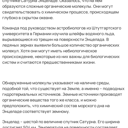
спутнике Сатурна Энцеладе. Оказалось, что на нем
образуются сложные органические молекулы. Они могут
свидетельствовать о химическом процессе, происходящем
глубоко в скрытом океане.
Команда под руководством астробиологов из Штутгартского
университета в Германии изучила шлейфы водяного льда,
вырывающиеся из трещин на поверхности Энцелада. В
ледяных зернах выявили большое количество органических
молекул. Хотя они могут иметь небиологическое
происхождение, некоторые из них важны для биологических
систем и считаются предшественниками жизни.
Обнаруженные молекулы указывают на наличие среды,
подобной той, что существует на Земле, а именно – подводных
гидротермальных источников. Земные источники производят
органические вещества того же класса, и можно
предположить, что химический состав морского дна на
Энцеладе соответствует земному.
Энцелад – шестой по величине спутник Сатурна. Его ширина
достигает 504 км. Температура на поверхности составляет