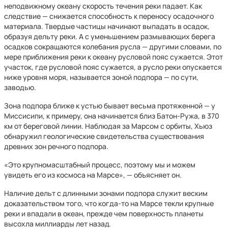
неподвижному океану скорость течения реки падает. Как
следствие — снижается способность к переносу осадочного
материала. Твердые частицы начинают выпадать в осадок,
образуя дельту реки. А с уменьшением размывающих берега
осадков сокращаются колебания русла — другими словами, по
мере приближения реки к океану русловой пояс сужается. Этот
участок, где русловой пояс сужается, а русло реки опускается
ниже уровня моря, называется зоной подпора — по сути,
заводью.
Зона подпора ближе к устью бывает весьма протяженной — у
Миссисипи, к примеру, она начинается близ Батон-Ружа, в 370
км от береговой линии. Наблюдая за Марсом с орбиты, Хьюз
обнаружил геологические свидетельства существования
древних зон речного подпора.
«Это крупномасштабный процесс, поэтому мы и можем
увидеть его из космоса на Марсе», — объясняет он.
Наличие дельт с длинными зонами подпора служит веским
доказательством того, что когда-то на Марсе текли крупные
реки и впадали в океан, прежде чем поверхность планеты
высохла миллиарды лет назад.