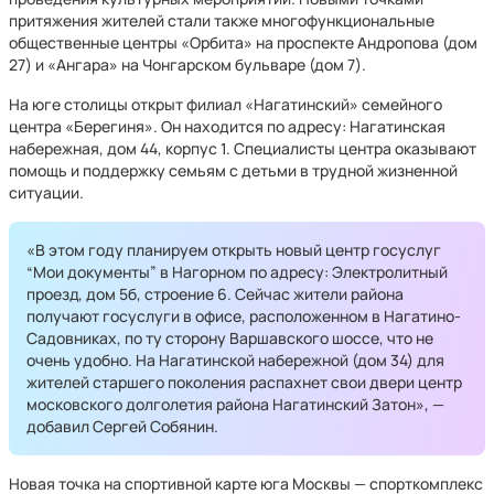
притяжения жителей стали также многофункциональные
общественные центры «Орбита» на проспекте Андропова (дом
27) и «Ангара» на Чонгарском бульваре (дом 7).
На юге столицы открыт филиал «Нагатинский» семейного
центра «Берегиня». Он находится по адресу: Нагатинская
набережная, дом 44, корпус 1. Специалисты центра оказывают
помощь и поддержку семьям с детьми в трудной жизненной
ситуации.
«В этом году планируем открыть новый центр госуслуг
“Мои документы” в Нагорном по адресу: Электролитный
проезд, дом 5б, строение 6. Сейчас жители района
получают госуслуги в офисе, расположенном в Нагатино-
Садовниках, по ту сторону Варшавского шоссе, что не
очень удобно. На Нагатинской набережной (дом 34) для
жителей старшего поколения распахнет свои двери центр
московского долголетия района Нагатинский Затон», —
добавил Сергей Собянин.
Новая точка на спортивной карте юга Москвы — спорткомплекс