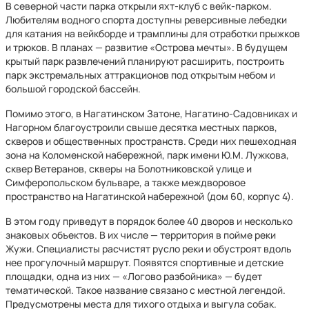
В северной части парка открыли яхт-клуб с вейк-парком.
Любителям водного спорта доступны реверсивные лебедки
для катания на вейкборде и трамплины для отработки прыжков
и трюков. В планах — развитие «Острова мечты». В будущем
крытый парк развлечений планируют расширить, построить
парк экстремальных аттракционов под открытым небом и
большой городской бассейн.
Помимо этого, в Нагатинском Затоне, Нагатино-Садовниках и
Нагорном благоустроили свыше десятка местных парков,
скверов и общественных пространств. Среди них пешеходная
зона на Коломенской набережной, парк имени Ю.М. Лужкова,
сквер Ветеранов, скверы на Болотниковской улице и
Симферопольском бульваре, а также междворовое
пространство на Нагатинской набережной (дом 60, корпус 4).
В этом году приведут в порядок более 40 дворов и несколько
знаковых объектов. В их числе — территория в пойме реки
Жужи. Специалисты расчистят русло реки и обустроят вдоль
нее прогулочный маршрут. Появятся спортивные и детские
площадки, одна из них — «Логово разбойника» — будет
тематической. Такое название связано с местной легендой.
Предусмотрены места для тихого отдыха и выгула собак.