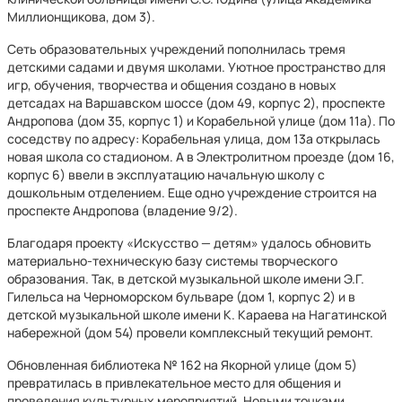
Миллионщикова, дом 3).
Сеть образовательных учреждений пополнилась тремя
детскими садами и двумя школами. Уютное пространство для
игр, обучения, творчества и общения создано в новых
детсадах на Варшавском шоссе (дом 49, корпус 2), проспекте
Андропова (дом 35, корпус 1) и Корабельной улице (дом 11а). По
соседству по адресу: Корабельная улица, дом 13а открылась
новая школа со стадионом. А в Электролитном проезде (дом 16,
корпус 6) ввели в эксплуатацию начальную школу с
дошкольным отделением. Еще одно учреждение строится на
проспекте Андропова (владение 9/2).
Благодаря проекту «Искусство — детям» удалось обновить
материально-техническую базу системы творческого
образования. Так, в детской музыкальной школе имени Э.Г.
Гилельса на Черноморском бульваре (дом 1, корпус 2) и в
детской музыкальной школе имени К. Караева на Нагатинской
набережной (дом 54) провели комплексный текущий ремонт.
Обновленная библиотека № 162 на Якорной улице (дом 5)
превратилась в привлекательное место для общения и
проведения культурных мероприятий. Новыми точками