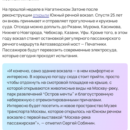
На прошлой неделе в Нагатинском Затоне после
реконструкции
открыли
Южный речной вокзал. Спустя 25 лет
он вновь принимает и отправляет прогулочные и круизные
суда. Отсюда можно доплыть до Рязани, Мурома, Касимова,
Нижнего Новгорода, Чебоксар, Казани, Уфы. Кроме того, в этом
году вокзал станет остановкой регулярного пассажирского
речного маршрута Автозаводский мост — Печатники.
Пассажиров будут перевозить современные электросуда,
которые сегодня проходят испытания.
«И конечно, само здание вокзала — в нем комфортно и
интересно. В хорошую погоду сюда стоит прийти, просто
чтобы отдохнуть на смотровой площадке на крыше, с
которой открываются живописные виды на Москву-реку,
парк развлечений “Остров мечты” и благоустроенную
набережную с отремонтированными причалами.
Интересно будет посетить и новое пространство Музея
транспорта Москвы, которое открылось на Южном речном
вокзале с первой выставкой “Москва-река
пассажирская”», — отметил Сергей Собянин.