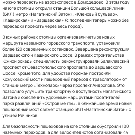
можно пересесть на аэроэкспресс в Домодедово. В этом году
на юге столицы открыли станции Большой кольцевой линии
(БКЛ) метро «Нагатинский Затон», «Кленовый бульвар»,
«Каширская» и «Варшавская» (с последней теперь можно без
пересадки проехать через весь город).
В южных районах столицы организовали четыре новых
маршрута наземного городского транспорта, установили
более 120 современных остановок. Завершена реконструкция
Варшавского и Каширского шоссе. В рамках строительства
Южной рокады специалисты реконструировали Балаклавский
проспект от Севастопольского проспекта до Варшавского
шоссе. Кроме того, для удобства горожан построили
Кожуховский мост и пешеходный переход с траволатором от
станции метро «Технопарк» через проспект Андропова. Это
позволило улучшить транспортную доступность Нагатинского
Затона и обеспечить удобными маршрутами посетителей
парка развлечений «Остров мечты». В ближайшее время новый
пешеходный мост свяжет станцию БКЛ «Нагатинский Затон» с
улицей Речников.
Для безопасности пешеходов на юге столицы обустроили 100
наземных переходов, а для велосипедистов организовали 44