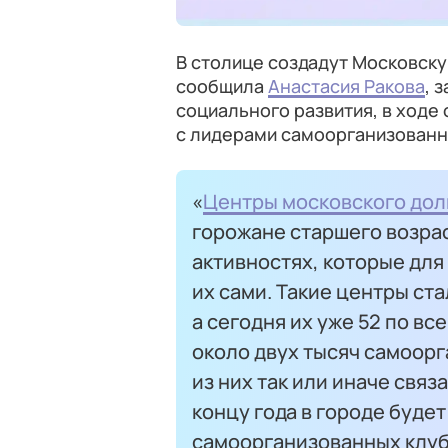
В столице создадут Московск
сообщила
Анастасия Ракова
, 
социального развития, в ходе
с лидерами самоорганизованн
«
Центры московского дол
горожане старшего возрас
активностях, которые для
их сами. Такие центры ста
а сегодня их уже 52 по вс
около двух тысяч самоор
из них так или иначе связ
концу года в городе будет
самоорганизованных клуб