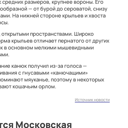
 средних размеров, крупнее вороны. Его
ообразной — от бурой до сероватой, снизу
нами. На нижней стороне крыльев и хвоста
осы.
д открытыми пространствами. Широко
орма крыльев отличает пернатого от других
юк в основном мелкими мышевидными
ыми.
ание канюк получил из-за голоса —
гивания с гнусавыми «канючащими»
апоминают мяуканье, поэтому в некоторых
ывают кошачьим орлом.
Источник новости
тся Московская