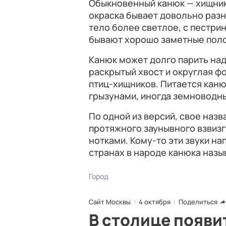
Обыкновенный канюк — хищник
окраска бывает довольно разн
тело более светлое, с пестри
бывают хорошо заметные пол
Канюк может долго парить на
раскрытый хвост и округлая ф
птиц-хищников. Питается кан
грызунами, иногда земноводн
По одной из версий, свое назв
протяжного заунывного взвиз
нотками. Кому-то эти звуки н
странах в народе канюка наз
Город
Сайт Москвы
4 октября
Поделиться
В столице появи