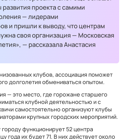
 развития проекта с самими
оления — лидерами
в и пришли к выводу, что центрам
нужна своя организация — Московская
етия», — рассказала Анастасия
низованных клубов, ассоциация поможет
ого долголетия обмениваться опытом.
я — это место, где горожане старшего
ниматься клубной деятельностью и с
сквичи самостоятельно организуют клубы
циаторами крупных городских мероприятий.
 городу функционирует 52 центра
у года их будет 71. В них действует около