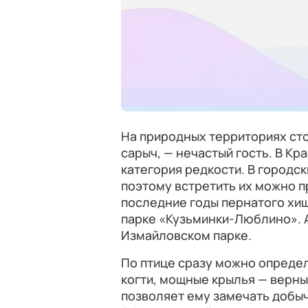
На природных территориях сто
сарыч, — нечастый гость. В Кр
категория редкости. В городск
поэтому встретить их можно 
последние годы пернатого хи
парке «Кузьминки-Люблино». А
Измайловском парке.
По птице сразу можно определ
когти, мощные крылья — верны
позволяет ему замечать добыч