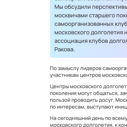
Мы обсудили перспективы
москвичами старшего пок
самоорганизованных клубо
московского долголетия 
ассоциация клубов долгол
Ракова.
По замыслу лидеров самоорга
участникам центров московск
Центры московского долголети
поколения могут общаться, за
пользой проводить досуг. Мо
по интересам, выступают ини
На сегодняшний день по всему
московского долголетия, к конц