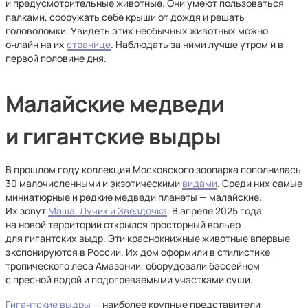
и предусмотрительные животные. Они умеют пользоваться
палками, сооружать себе крыши от дождя и решать
головоломки. Увидеть этих необычных животных можно
онлайн на их
странице
. Наблюдать за ними лучше утром и в
первой половине дня.
Малайские медведи
и гигантские выдры
В прошлом году коллекция Московского зоопарка пополнилась
30 малочисленными и экзотическими
видами
. Среди них самые
миниатюрные и редкие медведи планеты — малайские.
Их зовут
Маша, Лучик и Звездочка
. В апреле 2025 года
на новой территории открылся просторный вольер
для гигантских выдр. Эти краснокнижные животные впервые
экспонируются в России. Их дом оформили в стилистике
тропического леса Амазонии, оборудовали бассейном
с пресной водой и подогреваемыми участками суши.
Гигантские выдры
— наиболее крупные представители