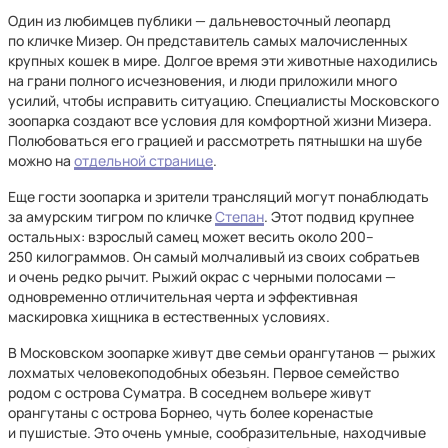
Один из любимцев публики — дальневосточный леопард
по кличке Мизер. Он представитель самых малочисленных
крупных кошек в мире. Долгое время эти животные находились
на грани полного исчезновения, и люди приложили много
усилий, чтобы исправить ситуацию. Специалисты Московского
зоопарка создают все условия для комфортной жизни Мизера.
Полюбоваться его грацией и рассмотреть пятнышки на шубе
можно на
отдельной странице
.
Еще гости зоопарка и зрители трансляций могут понаблюдать
за амурским тигром по кличке
Степан
. Этот подвид крупнее
остальных: взрослый самец может весить около 200–
250 килограммов. Он самый молчаливый из своих собратьев
и очень редко рычит. Рыжий окрас с черными полосами —
одновременно отличительная черта и эффективная
маскировка хищника в естественных условиях.
В Московском зоопарке живут две семьи орангутанов — рыжих
лохматых человекоподобных обезьян. Первое семейство
родом с острова Суматра. В соседнем вольере живут
орангутаны с острова Борнео, чуть более коренастые
и пушистые. Это очень умные, сообразительные, находчивые