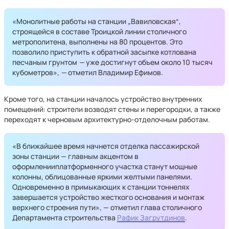
«Монолитные работы на станции „Вавиловская“,
строящейся в составе Троицкой линии столичного
метрополитена, выполнены на 80 процентов. Это
позволило приступить к обратной засыпке котлована
песчаным грунтом
—
уже достигнут объем около 10 тысяч
кубометров»,
—
отметил Владимир Ефимов.
Кроме того, на станции началось устройство внутренних
помещений: строители возводят стены и перегородки, а также
переходят к черновым архитектурно-отделочным работам.
«В ближайшее время начнется отделка пассажирской
зоны станции — главным акцентом в
оформленииплатформенного участка станут мощные
колонны, облицованные яркими желтыми панелями.
Одновременно в примыкающих к станции тоннелях
завершается устройство жесткого основания и монтаж
верхнего строения пути», — отметил глава столичного
Департамента строительства
Рафик Загрутдинов
.