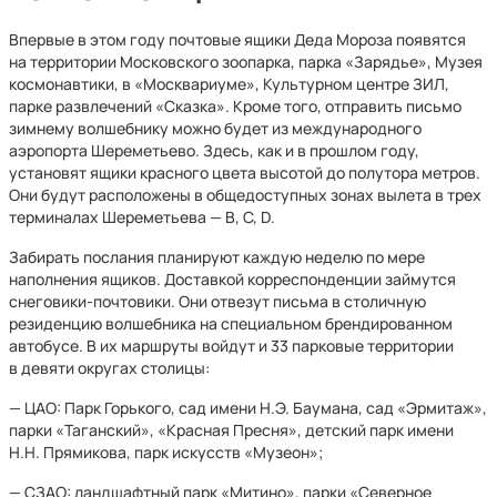
Впервые в этом году почтовые ящики Деда Мороза появятся
на территории Московского зоопарка, парка «Зарядье», Музея
космонавтики, в «Москвариуме», Культурном центре ЗИЛ,
парке развлечений «Сказка». Кроме того, отправить письмо
зимнему волшебнику можно будет из международного
аэропорта Шереметьево. Здесь, как и в прошлом году,
установят ящики красного цвета высотой до полутора метров.
Они будут расположены в общедоступных зонах вылета в трех
терминалах Шереметьева — B, С, D.
Забирать послания планируют каждую неделю по мере
наполнения ящиков. Доставкой корреспонденции займутся
снеговики-почтовики. Они отвезут письма в столичную
резиденцию волшебника на специальном брендированном
автобусе. В их маршруты войдут и 33 парковые территории
в девяти округах столицы:
— ЦАО: Парк Горького, сад имени Н.Э. Баумана, сад «Эрмитаж»,
парки «Таганский», «Красная Пресня», детский парк имени
Н.Н. Прямикова, парк искусств «Музеон»;
— СЗАО: ландшафтный парк «Митино», парки «Северное