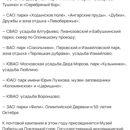
Тушино» и «Серебряный бор»;
— САО: парки «Ходынское поле», «Ангарские пруды», «Дубки»,
Дружбы и зона отдыха «Левобережье»;
— СВАО: усадьба Алтуфьево, Лианозовский и Бабушкинский
парки, сквер по Олонецкому проезду;
— ВАО: парк «Сокольники», Перовский и Измайловский парк,
зона отдыха «Терлецкая дубрава», усадьба Измайлово;
— ЮВАО: Московская усадьба Деда Мороза, парк «Кузьминки»,
усадьба Люблино;
— ЮАО: парк имени Юрия Лужкова, музеи-заповедники
«Коломенское» и «Царицыно»;
— ЮВАО: усадьба Воронцово;
— ЗАО: парки «Фили», Олимпийской Деревни и 50-летия
Октября.
К почтовой кампании в этом году присоединятся Музей
Победы на Поклонной горе, Государственный академический