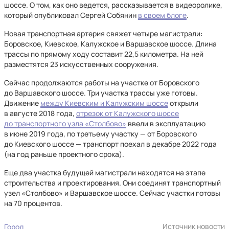
шоссе. О том, как оно ведется, рассказывается в видеоролике,
который опубликовал Сергей Собянин
в своем блоге
.
Новая транспортная артерия свяжет четыре магистрали:
Боровское, Киевское, Калужское и Варшавское шоссе. Длина
трассы по прямому ходу составит 22,5 километра. На ней
разместятся 23 искусственных сооружения.
Сейчас продолжаются работы на участке от Боровского
до Варшавского шоссе. Три участка трассы уже готовы.
Движение
между Киевским и Калужским шоссе
открыли
в августе 2018 года,
отрезок от Калужского шоссе
до транспортного узла «Столбово»
ввели в эксплуатацию
в июне 2019 года, по третьему участку — от Боровского
до Киевского шоссе — транспорт поехал в декабре 2022 года
(на год раньше проектного срока).
Еще два участка будущей магистрали находятся на этапе
строительства и проектирования. Они соединят транспортный
узел «Столбово» и Варшавское шоссе. Сейчас участки готовы
на 70 процентов.
Источник новости
Город