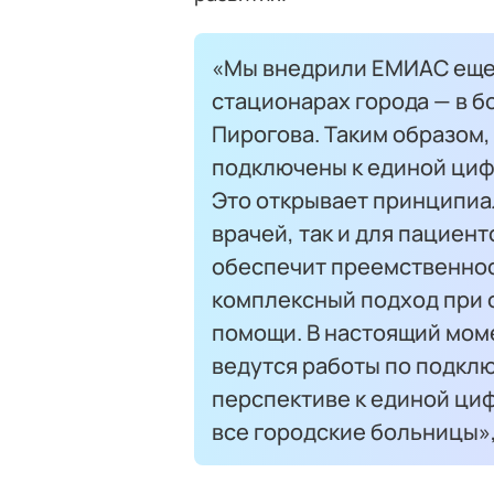
«Мы внедрили ЕМИАС еще
стационарах города — в б
Пирогова. Таким образом,
подключены к единой циф
Это открывает принципиа
врачей, так и для пациен
обеспечит преемственнос
комплексный подход при 
помощи. В настоящий мом
ведутся работы по подклю
перспективе к единой ци
все городские больницы»,