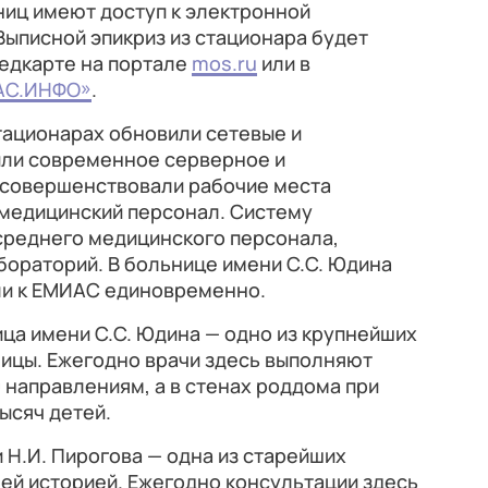
ниц имеют доступ к электронной
Выписной эпикриз из стационара будет
медкарте на портале
mos.ru
или в
АС.ИНФО»
.
тационарах обновили сетевые и
или современное серверное и
усовершенствовали рабочие места
 медицинский персонал. Систему
 среднего медицинского персонала,
бораторий. В больнице имени С.С. Юдина
ли к ЕМИАС единовременно.
ца имени С.С. Юдина — одно из крупнейших
ицы. Ежегодно врачи здесь выполняют
0 направлениям, а в стенах роддома при
ысяч детей.
 Н.И. Пирогова — одна из старейших
ей историей. Ежегодно консультации здесь