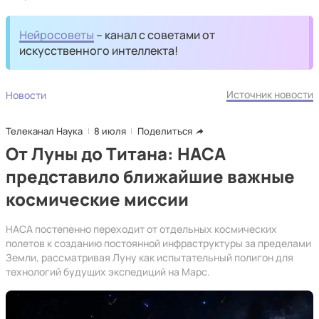
Нейросоветы
– канал с советами от
искусственного интеллекта!
Источник новости
Новости
Телеканал Наука
8 июля
Поделиться
От Луны до Титана: НАСА
представило ближайшие важные
космические миссии
НАСА постепенно переходит от отдельных космических
полетов к созданию постоянной инфраструктуры за пределами
Земли, рассматривая Луну как испытательный полигон для
технологий будущих экспедиций на Марс.