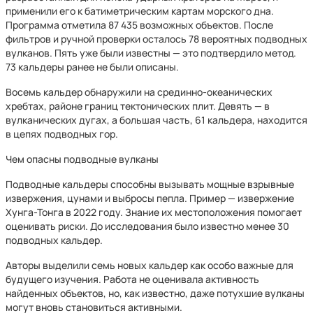
применили его к батиметрическим картам морского дна.
Программа отметила 87 435 возможных объектов. После
фильтров и ручной проверки осталось 78 вероятных подводных
вулканов. Пять уже были известны — это подтвердило метод.
73 кальдеры ранее не были описаны.
Восемь кальдер обнаружили на срединно-океанических
хребтах, районе границ тектонических плит. Девять — в
вулканических дугах, а большая часть, 61 кальдера, находится
в цепях подводных гор.
Чем опасны подводные вулканы
Подводные кальдеры способны вызывать мощные взрывные
извержения, цунами и выбросы пепла. Пример — извержение
Хунга-Тонга в 2022 году. Знание их местоположения помогает
оценивать риски. До исследования было известно менее 30
подводных кальдер.
Авторы выделили семь новых кальдер как особо важные для
будущего изучения. Работа не оценивала активность
найденных объектов, но, как известно, даже потухшие вулканы
могут вновь становиться активными.