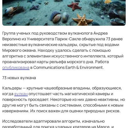
Группа ученых под руководством вулканолога Андреа
Веролино из Университета Париж-Сакле обнаружила 73 ранее
неизвестные вулканические кальдеры, скрытые под водами
Мирового океана. Находку удалось сделать с помощью
алгоритма с элементами искусственного интеллекта, который
проанализировал карты рельефа морского дна. Работа
опубликована
в Communications Earth & Environment.
73 новых вулкана
Кальдеры — крупные чашеобразные впадины, образующиеся,
когда
вулкан
опустошает часть магматической камеры и
поверхность проседает. Некоторые из них давно неактивны, но
другие могут быть связаны с системами, способными к новым
извержениям. Их поиск важен для оценки природных рисков.
Исследователи адаптировали алгоритм, изначально
разработанный для поиска ударных кратеров на Марсе, и