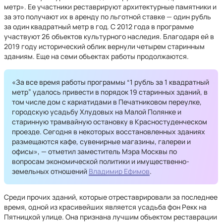
метр». Ее участники реставрируют архитектурные памятники и
за это получают их в аренду по льготной ставке — один рубль
за один квадратный метр в год. С 2012 года в программе
участвуют 26 объектов культурного наследия. Благодаря ей в
2019 году исторический облик вернули четырем старинным
зданиям. Еще на семи объектах работы продолжаются.
«За все время работы программы “1 рубль за 1 квадратный
метр” удалось привести в порядок 19 старинных зданий, в
том числе дом с кариатидами в Печатниковом переулке,
городскую усадьбу Хлудовых на Малой Полянке и
старинную трамвайную остановку в Красностуденческом
проезде. Сегодня в некоторых восстановленных зданиях
размещаются кафе, сувенирные магазины, галереи и
офисы», — отметил заместитель Мэра Москвы по
вопросам экономической политики и имущественно-
земельных отношений
Владимир Ефимов
.
Среди прочих зданий, которые отреставрировали за последнее
время, одной из красивейших является усадьба фон Рекк на
Пятницкой улице. Она признана лучшим объектом реставрации