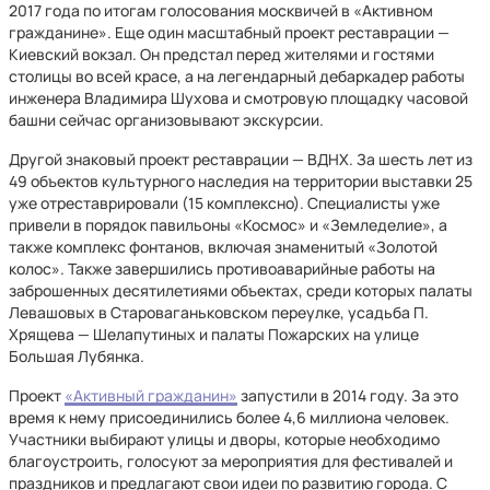
2017 года по итогам голосования москвичей в «Активном
гражданине». Еще один масштабный проект реставрации —
Киевский вокзал. Он предстал перед жителями и гостями
столицы во всей красе, а на легендарный дебаркадер работы
инженера Владимира Шухова и смотровую площадку часовой
башни сейчас организовывают экскурсии.
Другой знаковый проект реставрации — ВДНХ. За шесть лет из
49 объектов культурного наследия на территории выставки 25
уже отреставрировали (15 комплексно). Специалисты уже
привели в порядок павильоны «Космос» и «Земледелие», а
также комплекс фонтанов, включая знаменитый «Золотой
колос». Также завершились противоаварийные работы на
заброшенных десятилетиями объектах, среди которых палаты
Левашовых в Староваганьковском переулке, усадьба П.
Хрящева — Шелапутиных и палаты Пожарских на улице
Большая Лубянка.
Проект
«Активный гражданин»
запустили в 2014 году. За это
время к нему присоединились более 4,6 миллиона человек.
Участники выбирают улицы и дворы, которые необходимо
благоустроить, голосуют за мероприятия для фестивалей и
праздников и предлагают свои идеи по развитию города. С