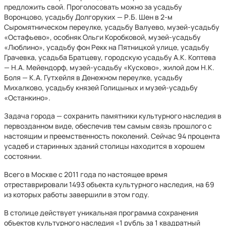
предложить свой. Проголосовать можно за усадьбу
Воронцово, усадьбу Долгоруких — Р.Б. Шен в 2-м
Сыромятническом переулке, усадьбу Валуево, музей-усадьбу
«Остафьево», особняк Ольги Коробковой, музей-усадьбу
«Люблино», усадьбу фон Рекк на Пятницкой улице, усадьбу
Грачевка, усадьба Братцеву, городскую усадьбу А.К. Коптева
— Н.А. Мейендорф, музей-усадьбу «Кусково», жилой дом Н.К.
Боля — К.А. Гутхейля в Денежном переулке, усадьбу
Михалково, усадьбу князей Голицыных и музей-усадьбу
«Останкино».
Задача города — сохранить памятники культурного наследия в
первозданном виде, обеспечив тем самым связь прошлого с
настоящим и преемственность поколений. Сейчас 94 процента
усадеб и старинных зданий столицы находится в хорошем
состоянии.
Всего в Москве с 2011 года по настоящее время
отреставрировали 1493 объекта культурного наследия, на 69
из которых работы завершили в этом году.
В столице действует уникальная программа сохранения
объектов культурного наследия «1 рубль за 1 квадратный