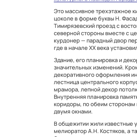
Это массивное трехэтажное к
цоколе в форме буквы Н. Фаса
Тимирязевский проезд с восток
северной стороны вместе с ц
курдонер — парадный двор пер
где в начале ХХ века установи
Здание, его планировка и дек
значительных изменений. Кро
декоративного оформления инт
лестница центрального корпус
мрамора, лепной декор потолк
Внутренняя планировка памятн
коридоры, по обеим сторонам
двумя окнами.
В общежитии жили известные у
мелиоратор А.Н. Костяков, а т