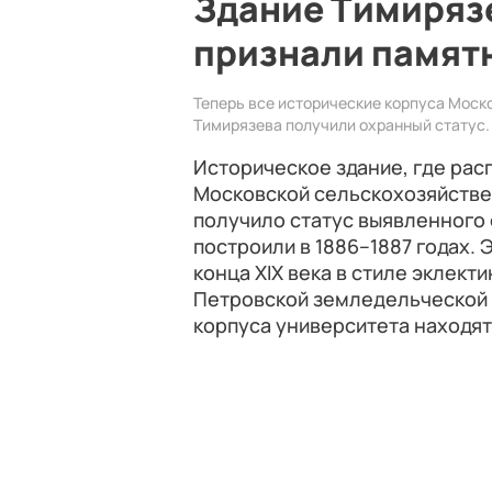
Здание Тимиряз
признали памят
Теперь все исторические корпуса Моск
Тимирязева получили охранный статус.
Историческое здание, где рас
Московской сельскохозяйстве
получило статус выявленного 
построили в 1886–1887 годах.
конца XIX века в стиле эклект
Петровской земледельческой 
корпуса университета находят