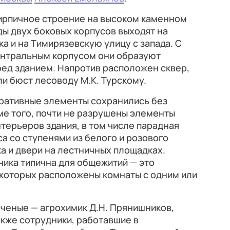
ирпичное строение на высоком каменном
ды двух боковых корпусов выходят на
а и на Тимирязевскую улицу с запада. С
ентральным корпусом они образуют
ед зданием. Напротив расположен сквер,
ли бюст лесоводу М.К. Турскому.
оративные элементы сохранились без
ме того, почти не разрушены элементы
ерьеров здания, в том числе парадная
а со ступенями из белого и розового
а и двери на лестничных площадках.
ика типична для общежитий — это
 которых расположены комнаты с одним или
ченые — агрохимик Д.Н. Прянишников,
акже сотрудники, работавшие в