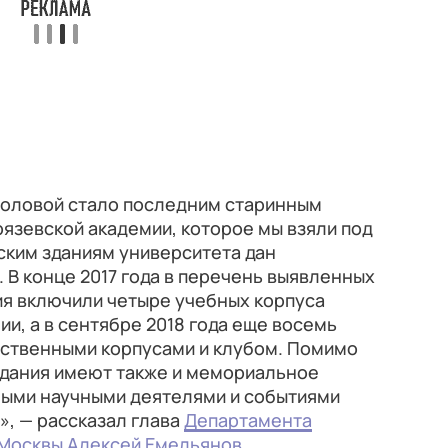
столовой стало последним старинным
язевской академии, которое мы взяли под
ским зданиям университета дан
 В конце 2017 года в перечень выявленных
ия включили четыре учебных корпуса
и, а в сентябре 2018 года еще восемь
йственными корпусами и клубом. Помимо
здания имеют также и мемориальное
ными научными деятелями и событиями
, — рассказал глава
Департамента
 Москвы
Алексей Емельянов
.