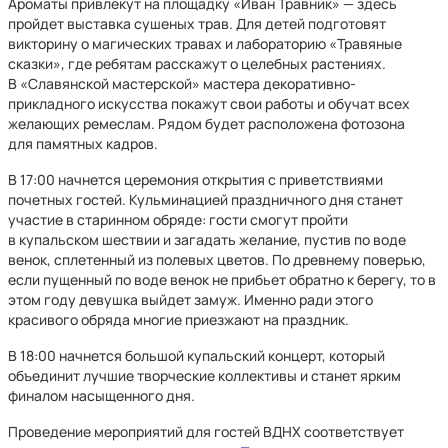
Ароматы привлекут на площадку «Иван Травник» — здесь
пройдет выставка сушеных трав. Для детей подготовят
викторину о магических травах и лабораторию «Травяные
сказки», где ребятам расскажут о целебных растениях.
В «Славянской мастерской» мастера декоративно-
прикладного искусства покажут свои работы и обучат всех
желающих ремеслам. Рядом будет расположена фотозона
для памятных кадров.
В 17:00 начнется церемония открытия с приветствиями
почетных гостей. Кульминацией праздничного дня станет
участие в старинном обряде: гости смогут пройти
в купальском шествии и загадать желание, пустив по воде
венок, сплетенный из полевых цветов. По древнему поверью,
если пущенный по воде венок не прибьет обратно к берегу, то в
этом году девушка выйдет замуж. Именно ради этого
красивого обряда многие приезжают на праздник.
В 18:00 начнется большой купальский концерт, который
объединит лучшие творческие коллективы и станет ярким
финалом насыщенного дня.
Проведение мероприятий для гостей ВДНХ соответствует