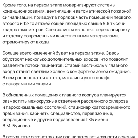
Кроме того, на первом этапе модернизируют системы
кондиционирования, вентиляции и автоматической пожарной
сигнализации, приведут в порядок часть помещений первого,
второго и 12-го этажей общей площадью свыше 9,8 тысячи
квадратных метров. Специалисты выполнят перепланировку
и отделку современными качественными материалами,
отремонтируют входы.
Больше всего изменений будет на первом этаже. Здесь
обустроят несколько дополнительных входов, что позволит
разделить потоки пациентов. Старый вестибюль у главного
входа станет светлым холлом с комфортной зоной ожидания.
В нем расположатся аптека, магазин и уютное кафе
с панорамными окнами.
В обновленных помещениях главного корпуса планируется
разместить межокружные отделения рассеянного склероза
и пароксизмальных состояний, стационар кратковременного
пребывания, кабинеты специалистов, перевязочные,
операционные и другие подразделения ГКБ имени
В.М. Буянова.
В результате реконструкции расширятся возможности лечения