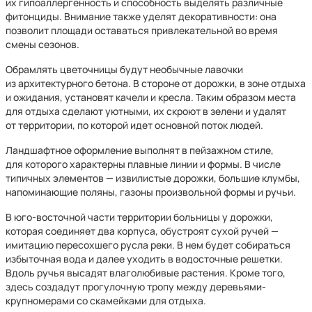
их гипоаллергенность и способность выделять различные
фитонциды. Внимание также уделят декоративности: она
позволит площади оставаться привлекательной во время
смены сезонов.
Обрамлять цветочницы будут необычные лавочки
из архитектурного бетона. В стороне от дорожки, в зоне отдыха
и ожидания, установят качели и кресла. Таким образом места
для отдыха сделают уютными, их скроют в зелени и удалят
от территории, по которой идет основной поток людей.
Ландшафтное оформление выполнят в пейзажном стиле,
для которого характерны плавные линии и формы. В числе
типичных элементов — извилистые дорожки, большие клумбы,
напоминающие поляны, газоны произвольной формы и ручьи.
В юго-восточной части территории больницы у дорожки,
которая соединяет два корпуса, обустроят сухой ручей —
имитацию пересохшего русла реки. В нем будет собираться
избыточная вода и далее уходить в водосточные решетки.
Вдоль ручья высадят влаголюбивые растения. Кроме того,
здесь создадут прогулочную тропу между деревьями-
крупномерами со скамейками для отдыха.