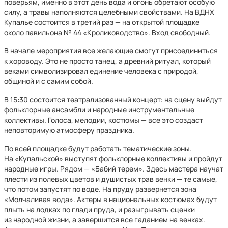
поверьям, именно в этот день вода и огонь обретают особую
силу, а травы наполняются целебными свойствами. На ВДНХ
Купалье состоится в третий раз — на открытой площадке
около павильона № 44 «Кролиководство». Вход свободный.
В начале мероприятия все желающие смогут присоединиться
к хороводу. Это не просто танец, а древний ритуал, который
веками символизировал единение человека с природой,
общиной и с самим собой.
В 15:30 состоится театрализованный концерт: на сцену выйдут
фольклорные ансамбли и народные инструментальные
коллективы. Голоса, мелодии, костюмы — все это создаст
неповторимую атмосферу праздника.
По всей площадке будут работать тематические зоны.
На «Купальской» выступят фольклорные коллективы и пройдут
народные игры. Рядом — «Бабий терем». Здесь мастера научат
плести из полевых цветов и душистых трав венки — те самые,
что потом запустят по воде. На пруду развернется зона
«Молчаливая вода». Актеры в национальных костюмах будут
плыть на лодках по глади пруда, и разыгрывать сценки
из народной жизни, а завершится все гаданием на венках.