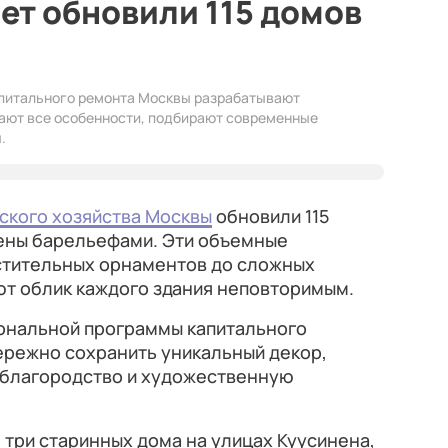
лет обновили 115 домов
апитального ремонта Москвы разрабатывают
вают все особенности, подбирают современные
.
ского хозяйства Москвы
обновили 115
ены барельефами. Эти объемные
стительных орнаментов до сложных
т облик каждого здания неповторимым.
иональной программы капитального
ережно сохранить уникальный декор,
 благородство и художественную
 три старинных дома на улицах Куусинена,