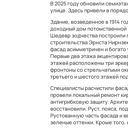
В 2025 году обновили семиэт
улице. Здесь привели в порядо
Здание, возведенное в 1914 год
доходный дом потомственной 
Шедевр зодчества построили п
строительства Эрнста Нирнзе
фасад асимметричен и богато
Первые два этажа акцентирова
этажей расположены три эркер
фронтоны со стрельчатыми ок
третьего и шестого этажей по
Специалисты расчистили фаса
провели локальный ремонт кир
антигрибковую защиту. Архит
восстановили. Руст, пояса, по
Рустованную часть фасада и в
зеленые оттенки. Кроме того,