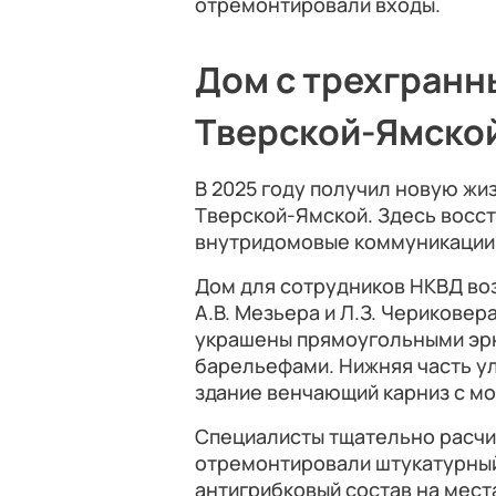
отремонтировали входы.
Дом с трехгранн
Тверской-Ямско
В 2025 году получил новую жи
Тверской-Ямской. Здесь восст
внутридомовые коммуникации
Дом для сотрудников НКВД воз
А.В. Мезьера и Л.З. Чериковер
украшены прямоугольными эр
барельефами. Нижняя часть у
здание венчающий карниз с м
Специалисты тщательно расчи
отремонтировали штукатурный
антигрибковый состав на мест