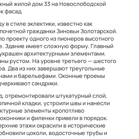
ажный жилой дом 33 на Новослободской
к фасад.
у в стиле эклектики, известно как
почетной гражданки Зиновьи Золотарской.
о проекту одного из пионеров высотного
е. Здание имеет сложную форму. Главный
 украшен архитектурными элементами.
ны рустом. На уровне третьего — шестого
а. Два из них завершают треугольные
нами и барельефами. Оконные проемы
дчеркивают сандрики.
д, отремонтировали штукатурный слой,
пичной кладки, устроили швы и нанесли
ектурные элементы кропотливо
доконники и филенки привели в порядок.
ерхние этажи окрасили в исторические
 обновили цоколи, водосточные трубы и