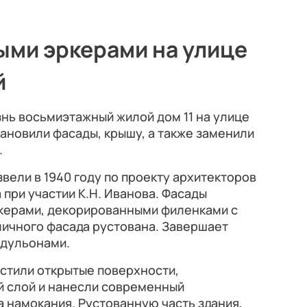
ыми эркерами на улице
й
знь восьмиэтажный жилой дом 11 на улице
ановили фасады, крышу, а также заменили
.
вели в 1940 году по проекту архитекторов
а при участии К.Н. Иванова. Фасады
керами, декорированными филенками с
личного фасада рустована. Завершает
одульонами.
стили открытые поверхности,
 слой и нанесли современный
а намокания. Рустованную часть здания,