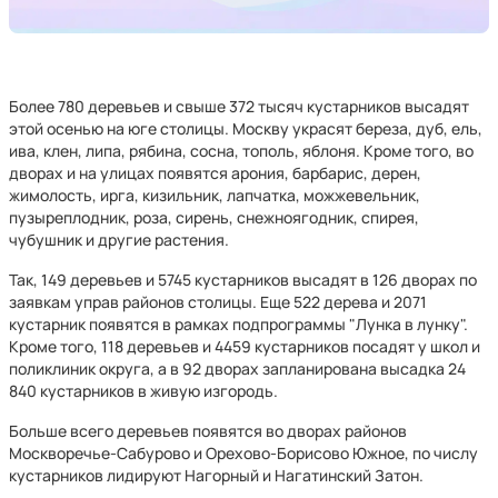
Более 780 деревьев и свыше 372 тысяч кустарников высадят
этой осенью на юге столицы. Москву украсят береза, дуб, ель,
ива, клен, липа, рябина, сосна, тополь, яблоня. Кроме того, во
дворах и на улицах появятся арония, барбарис, дерен,
жимолость, ирга, кизильник, лапчатка, можжевельник,
пузыреплодник, роза, сирень, снежноягодник, спирея,
чубушник и другие растения.
Так, 149 деревьев и 5745 кустарников высадят в 126 дворах по
заявкам управ районов столицы. Еще 522 дерева и 2071
кустарник появятся в рамках подпрограммы "Лунка в лунку".
Кроме того, 118 деревьев и 4459 кустарников посадят у школ и
поликлиник округа, а в 92 дворах запланирована высадка 24
840 кустарников в живую изгородь.
Больше всего деревьев появятся во дворах районов
Москворечье-Сабурово и Орехово-Борисово Южное, по числу
кустарников лидируют Нагорный и Нагатинский Затон.