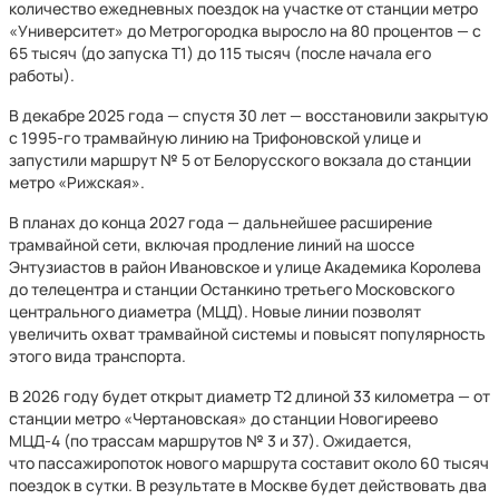
количество ежедневных поездок на участке от станции метро
«Университет» до Метрогородка выросло на 80 процентов — с
65 тысяч (до запуска Т1) до 115 тысяч (после начала его
работы).
В декабре 2025 года — спустя 30 лет — восстановили закрытую
с 1995-го трамвайную линию на Трифоновской улице и
запустили маршрут № 5 от Белорусского вокзала до станции
метро «Рижская».
В планах до конца 2027 года — дальнейшее расширение
трамвайной сети, включая продление линий на шоссе
Энтузиастов в район Ивановское и улице Академика Королева
до телецентра и станции Останкино третьего Московского
центрального диаметра (МЦД). Новые линии позволят
увеличить охват трамвайной системы и повысят популярность
этого вида транспорта.
В 2026 году будет открыт диаметр Т2 длиной 33 километра — от
станции метро «Чертановская» до станции Новогиреево
МЦД-4 (по трассам маршрутов № 3 и 37). Ожидается,
что пассажиропоток нового маршрута составит около 60 тысяч
поездок в сутки. В результате в Москве будет действовать два