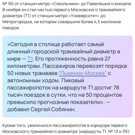
№ 90 от станции метро «Сокольники» до Павелецкого вокзала.
В ноябре он стал частью первого Московского трамвайного
диаметра (Т1) от станции метро «Университет» до
Метрогородка, на котором совершили более 4,5 миллиона
поездок.
«Сегодня в столице работает самый
длинный городской трамвайный диаметр в
мире —
Т1
. Его протяженность равна 27
километрам. Пассажиров перевозят порядка
50 новых трамваев
“Львенок-Москва”
с
автономным ходом. Пиковый
пассажиропоток на маршруте Т1 достиг 78
тысяч поездок в сутки, что на 50 процентов
превысило прогнозные показатели», —
добавил Сергей Собянин.
Кроме того, увеличился пассажиропоток в коридоре первого
Московского трамвайного диаметра (маршруты Т1, № 13 и 39):