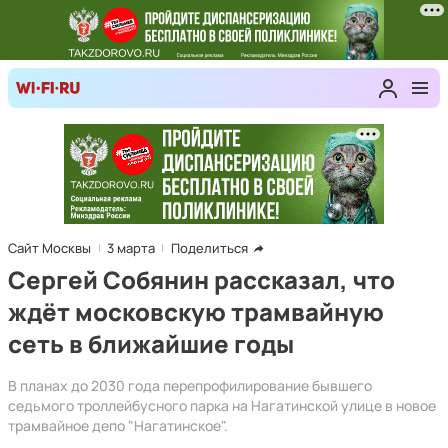
Сайт Москвы
3 марта
Поделиться
Сергей Собянин рассказал, что
ждёт московскую трамвайную
сеть в ближайшие годы
В планах до 2030 года перепрофилирование бывшего
седьмого троллейбусного парка на Нагатинской улице в новое
трамвайное депо "Нагатинское".