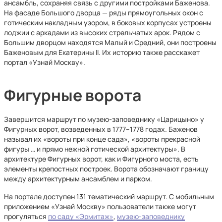
ансамбль, сохраняя связь с другими постройками Баженова.
На фасаде Большого дворца — ряды прямоугольных окон с
готическим накладным узором, в боковых корпусах устроены
лоджии с аркадами из высоких стрельчатых арок. Рядом с
Большим дворцом находятся Малый и Средний, они построены
Баженовым для Екатерины II. Их историю также расскажет
портал «Узнай Москву».
Фигурные ворота
Завершится маршрут по музею-заповеднику «Царицыно» у
Фигурных ворот, возведенных в 1777–1778 годах. Баженов
называл их «вороты при конце сада», «вороты прекрасной
фигуры … и прямо нежной готической архитектуры». В
архитектуре Фигурных ворот, как и Фигурного моста, есть
элементы крепостных построек. Ворота обозначают границу
между архитектурным ансамблем и парком.
На портале доступен 131 тематический маршрут. С мобильным
приложением «Узнай Москву» пользователи также могут
прогуляться
по саду «Эрмитаж»
,
музею-заповеднику