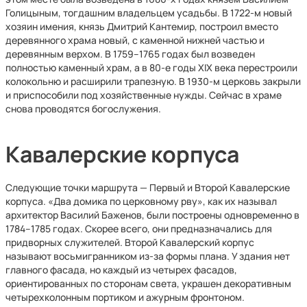
Голицыным, тогдашним владельцем усадьбы. В 1722-м новый
хозяин имения, князь Дмитрий Кантемир, построил вместо
деревянного храма новый, с каменной нижней частью и
деревянным верхом. В 1759–1765 годах был возведен
полностью каменный храм, а в 80-е годы XIX века перестроили
колокольню и расширили трапезную. В 1930-м церковь закрыли
и приспособили под хозяйственные нужды. Сейчас в храме
снова проводятся богослужения.
Кавалерские корпуса
Следующие точки маршрута — Первый и Второй Кавалерские
корпуса. «Два домика по церковному рву», как их называл
архитектор Василий Баженов, были построены одновременно в
1784–1785 годах. Скорее всего, они предназначались для
придворных служителей. Второй Кавалерский корпус
называют восьмигранником из-за формы плана. У здания нет
главного фасада, но каждый из четырех фасадов,
ориентированных по сторонам света, украшен декоративным
четырехколонным портиком и ажурным фронтоном.