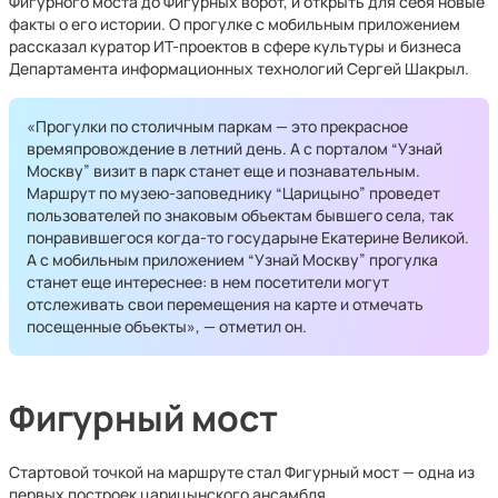
Фигурного моста до Фигурных ворот, и открыть для себя новые
факты о его истории. О прогулке с мобильным приложением
рассказал куратор ИТ-проектов в сфере культуры и бизнеса
Департамента информационных технологий Сергей Шакрыл.
«Прогулки по столичным паркам — это прекрасное
времяпровождение в летний день. А с порталом “Узнай
Москву” визит в парк станет еще и познавательным.
Маршрут по музею-заповеднику “Царицыно” проведет
пользователей по знаковым объектам бывшего села, так
понравившегося когда-то государыне Екатерине Великой.
А с мобильным приложением “Узнай Москву” прогулка
станет еще интереснее: в нем посетители могут
отслеживать свои перемещения на карте и отмечать
посещенные объекты», — отметил он.
Фигурный мост
Стартовой точкой на маршруте стал Фигурный мост — одна из
первых построек царицынского ансамбля,