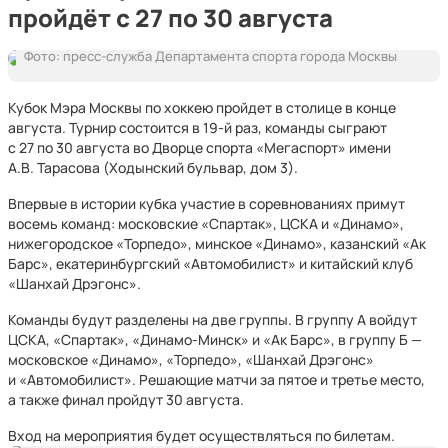
пройдёт с 27 по 30 августа
Фото: пресс-служба Департамента спорта города Москвы
Кубок Мэра Москвы по хоккею пройдет в столице в конце
августа. Турнир состоится в 19-й раз, команды сыграют
с 27 по 30 августа во Дворце спорта «Мегаспорт» имени
А.В. Тарасова (Ходынский бульвар, дом 3).
Впервые в истории кубка участие в соревнованиях примут
восемь команд: московские «Спартак», ЦСКА и «Динамо»,
нижегородское «Торпедо», минское «Динамо», казанский «Ак
Барс», екатеринбургский «Автомобилист» и китайский клуб
«Шанхай Дрэгонс».
Команды будут разделены на две группы. В группу А войдут
ЦСКА, «Спартак», «Динамо-Минск» и «Ак Барс», в группу Б —
московское «Динамо», «Торпедо», «Шанхай Дрэгонс»
и «Автомобилист». Решающие матчи за пятое и третье место,
а также финал пройдут 30 августа.
Вход на мероприятия будет осуществляться по билетам.