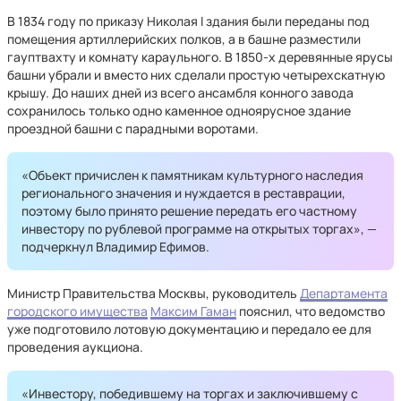
В 1834 году по приказу Николая I здания были переданы под
помещения артиллерийских полков, а в башне разместили
гауптвахту и комнату караульного. В 1850-х деревянные ярусы
башни убрали и вместо них сделали простую четырехскатную
крышу. До наших дней из всего ансамбля конного завода
сохранилось только одно каменное одноярусное здание
проездной башни с парадными воротами.
«Объект причислен к памятникам культурного наследия
регионального значения и нуждается в реставрации,
поэтому было принято решение передать его частному
инвестору по рублевой программе на открытых торгах», —
подчеркнул Владимир Ефимов.
Министр Правительства Москвы, руководитель
Департамента
городского имущества
Максим Гаман
пояснил, что ведомство
уже подготовило лотовую документацию и передало ее для
проведения аукциона.
«Инвестору, победившему на торгах и заключившему с