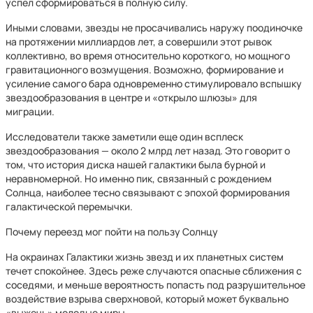
успел сформироваться в полную силу.
Иными словами, звезды не просачивались наружу поодиночке
на протяжении миллиардов лет, а совершили этот рывок
коллективно, во время относительно короткого, но мощного
гравитационного возмущения. Возможно, формирование и
усиление самого бара одновременно стимулировало вспышку
звездообразования в центре и «открыло шлюзы» для
миграции.
Исследователи также заметили еще один всплеск
звездообразования — около 2 млрд лет назад. Это говорит о
том, что история диска нашей галактики была бурной и
неравномерной. Но именно пик, связанный с рождением
Солнца, наиболее тесно связывают с эпохой формирования
галактической перемычки.
Почему переезд мог пойти на пользу Солнцу
На окраинах Галактики жизнь звезд и их планетных систем
течет спокойнее. Здесь реже случаются опасные сближения с
соседями, и меньше вероятность попасть под разрушительное
воздействие взрыва сверхновой, который может буквально
«выжечь» молодые миры.