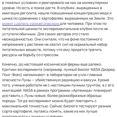
в тяжелых условиях и реагировало на них на молекулярном
уровне. Но есть и ложка дегтя. В клубнях, выращенных в
имитации реголита, нашли повышенные концентрации меди и
цинка по сравнению с картофелем, выращенным на Земле. Это
может сделать урожай опасным
для человека. При этом по
питательной ценности экспериментальные клубни почти не
уступили обычным. Для самих авторов это стало
неожиданностью. Они считали, что на фоне постоянного
напряжения у растения не хватит сил на нормальный набор
питательных веществ, потому что ему придется тратить
ресурсы на борьбу со стрессом.
Конечно, до настоящей космической фермы еще далеко.
Критики эксперимента (например, лунный биолог NASA Джаред
Лонг-Фокс) напоминают: в лаборатории не учли главные
опасности Луны — убийственную радиацию и вакуум. Кроме
того, ученые работали не с настоящим лунным грунтом, а с его
имитацией. NASA в рамках программы «Артемида» планирует
доставить с Луны новые, более разнообразные образцы
породы. Тогда эксперимент можно будет повторить с
максимальной точностью. Сейчас биологи тестируют разные
сорта картофеля, пытаясь понять, какие из них лучше
адаптируются к лунным условиям.