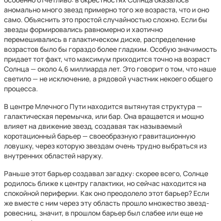
аномально много звезд примерно того же возраста, что и оно
само. Объяснить это простой случайностью сложно. Если бы
звезды формировались равномерно и хаотично
перемешивались в галактическом диске, распределение
возрастов было бы гораздо более гладким. Особую значимость
придает тот факт, что максимум приходится точно на возраст
Солнца — около 4,6 миллиарда лет. Это говорит о том, что наше
светило — не исключение, а рядовой участник некоего общего
процесса.
В центре Млечного Пути находится вытянутая структура —
галактическая перемычка, или бар. Она вращается и мощно
влияет на движение звезд, создавая так называемый
коротационный барьер — своеобразную гравитационную
ловушку, через которую звездам очень трудно выбраться из
внутренних областей наружу.
Раньше этот барьер создавал загадку: скорее всего, Солнце
родилось ближе к центру галактики, но сейчас находится на
спокойной периферии. Как оно преодолело этот барьер? Если
же вместе с ним через эту область прошло множество звезд-
ровесниц, значит, в прошлом барьер был слабее или еще не