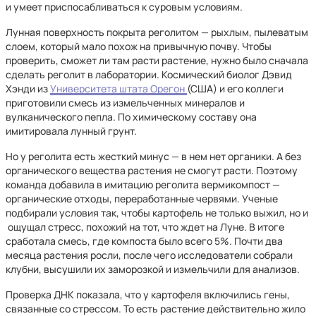
и умеет приспосабливаться к суровым условиям.
Лунная поверхность покрыта реголитом — рыхлым, пылеватым
слоем, который мало похож на привычную почву. Чтобы
проверить, сможет ли там расти растение, нужно было сначала
сделать реголит в лаборатории. Космический биолог Дэвид
Хэнди из
Университета штата Орегон
(США) и его коллеги
приготовили смесь из измельченных минералов и
вулканического пепла. По химическому составу она
имитировала лунный грунт.
Но у реголита есть жесткий минус — в нем нет органики. А без
органического вещества растения не смогут расти. Поэтому
команда добавила в имитацию реголита вермикомпост —
органические отходы, переработанные червями. Ученые
подбирали условия так, чтобы картофель не только выжил, но и
ощущал стресс, похожий на тот, что ждет на Луне. В итоге
сработала смесь, где компоста было всего 5%. Почти два
месяца растения росли, после чего исследователи собрали
клубни, высушили их заморозкой и измельчили для анализов.
Проверка ДНК показала, что у картофеля включились гены,
связанные со стрессом. То есть растение действительно жило