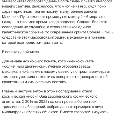
университета обработал данные по тысячам близких аналогов
нашего светила. Выяснилось, что многие из них, судя по их
характеристикам, могли покинуть внутренние районы
Млечного Пути именно в промежутке между 4 и 6 млрд лет
назад — в то самое время, когда родилось Солнце. Если это
совпадение не случайно, а отражает некое единое
галактическое событие, то современная орбита Солнца — лишь
следствие этой массовой миграции, механизмы и причины
которой еще предстоит разгадать.
В поисках двойников
Для начала нужно было понять, кого именно считать
«солнечным двойником». Ученые отобрали звезды,
максимально близкие к нашему светилу по трем параметрам:
температуре, силе тяжести на поверхности (поверхностной
гравитации) и химическому составу.
Главным инструментом в этом исследовании стала
космическая миссия Gaia Европейского космического
агентства. С 2014 по 2025 год она провела более трех
триллионов наблюдений, собрав данные примерно о двух
миллиардах небесных объектов. Вместо того чтобы изучать