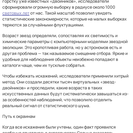
горстку уже известных «двойников», исследователи
сформировали огромную выборку в радиусе около 1000
световых лет
от нас. Такой масштаб позволил увидеть
статистические закономерности, которые на малых выборках
теряются за случайными флуктуациями.
Возраст звезд определяли, сопоставляя их светимость и
химические параметры с компьютерными моделями звездной
эволюции. Это кропотливая работа, но у астрономов есть и
другая проблема — так называемое смещение отбора. Яркие и
удобные для наблюдения объекты неизбежно попадают в
каталоги чаще, чем их тусклые собратья.
Чтобы избежать искажений, исследователи применили хитрый
метод. Они создали десятки тысяч виртуальных «звезд-
двойников» и проследили, какие возраста в таких
искусственных данных будут систематически завышаться из-
за особенностей наблюдений, что позволило отделить
реальный сигнал от статистического шума.
Путь к окраинам
Когда все искажения были учтены, один факт проявился
особенно отчетливо: в окрестностях Солнца оказалось