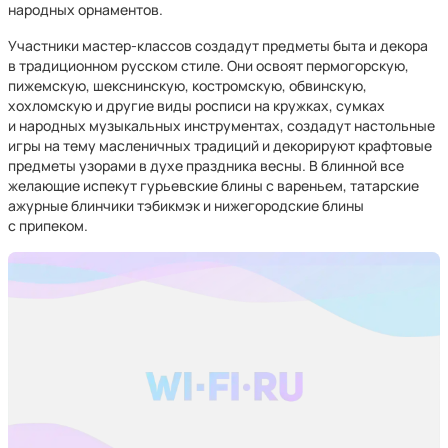
народных орнаментов.
Участники мастер-классов создадут предметы быта и декора
в традиционном русском стиле. Они освоят пермогорскую,
пижемскую, шекснинскую, костромскую, обвинскую,
хохломскую и другие виды росписи на кружках, сумках
и народных музыкальных инструментах, создадут настольные
игры на тему масленичных традиций и декорируют крафтовые
предметы узорами в духе праздника весны. В блинной все
желающие испекут гурьевские блины с вареньем, татарские
ажурные блинчики тэбикмэк и нижегородские блины
с припеком.