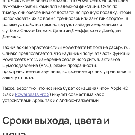
В 16-секундном видео показано, что Powerbeats Fit оснащены
дужками-крылышками для надёжной фиксации. Судя по
тизеру, они обеспечивают достаточно прочную посадку, чтобы
использовать их во время тренировок или занятий спортом. В
ролике устройство демонстрируют звёзды американского
футбола Сакуон Баркли, Джастин Джефферсон и Джейден
Дэниелс.
Технические характеристики Powerbeats Fit пока не раскрыты.
Однако предполагается, что наушники получат часть функций
Powerbeats Pro 2: измерение сердечного ритма, активное
шумоподавление (ANC), режим прозрачности,
пространственное звучание, встроенные органы управления и
защиту от пота.
Также, вероятно, что новинка будет оснащена чипом Apple H2
(как и
Powerbeats Pro 2
) и будет совместима как с
устройствами Apple, так и с Android-гаджетами.
Сроки выхода, цвета и
цена