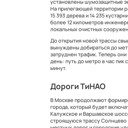
установлены шумозащитные э
На прилегающей территории ра
15 393 дерева и 14 235 кустар
более 12 километров инженер
локальных очистных сооружен
До открытия новой трассы свы
вынуждены добираться до метр
затруднен трафик. Теперь они 
день: путь до метро в час пик 
минут.
Дороги ТиНАО
В Москве продолжают формиро
города, который будет включа
Калужское и Варшавское шосс
строящуюся трассу Солнцево 
местных дорог и городские ул