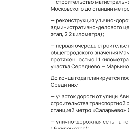
— строительство магистральн
Московского до станции метро
— реконструкция улично-доро
административно-делового це
этап, 2,2 километра);
— первая очередь строительст
общегородского значения Ма
протяженностью 1,1 километра
участка Середнево — Марьино
До конца года планируется по
Среди них:
— участок дороги от улицы Ав
строительства транспортной р
станцией метро «Саларьево» (
— улично-дорожная сеть на те
1,6 километра);