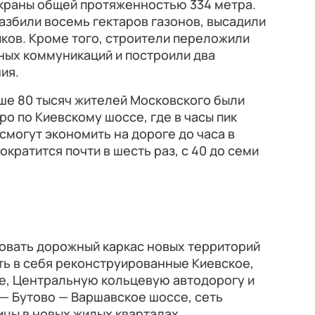
краны общей протяженностью 334 метра.
збили восемь гектаров газонов, высадили
ников. Кроме того, строители переложили
ных коммуникаций и построили два
ия.
ше 80 тысяч жителей Московского были
о по Киевскому шоссе, где в часы пик
смогут экономить на дороге до часа в
сократится почти в шесть раз, с 40 до семи
вать дорожный каркас новых территорий
ть в себя реконструированные Киевское,
е, Центральную кольцевую автодорогу и
— Бутово — Варшавское шоссе, сеть
ицы в новых жилых кварталах.