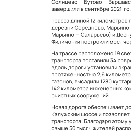
Солнцево — Бутово — Варшавск
завершили в сентябре 2021-го,
Трасса длиной 12 километров 
деревни Середнево, Марьино 
Марьино — Саларьево) и Десну
Филимонки построили мост чер
На трассе расположено 19 св
транспорта поставили 34 сов
вдоль дороги установили экр
протяженностью 2,6 километра
газонов, высадили 1280 куста
142 километра инженерных ко
очистных сооружений.
Новая дорога обеспечивает д
Калужским шоссе и позволяет
транспорта. Благодаря этому
свыше 50 тысяч жителей расп