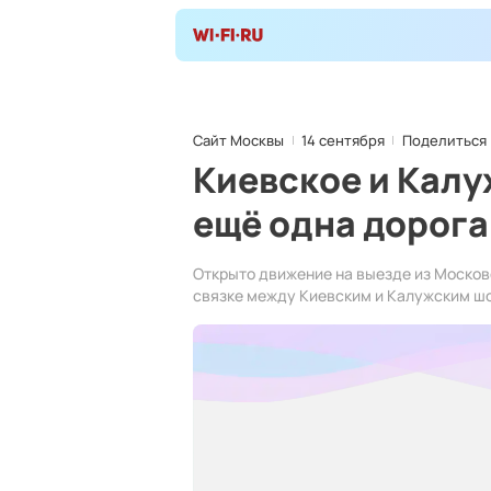
Сайт Москвы
14 сентября
Поделиться
Киевское и Калу
ещё одна дорога
Открыто движение на выезде из Московс
связке между Киевским и Калужским ш