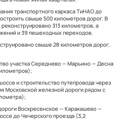
ания транспортного каркаса ТиНАО до
построить свыше 500 километров дорог. В
и реконструировано 313 километров, а
ужений и 39 пешеходных переходов.
нструировано свыше 28 километров дорог,
ство участка Середнево — Марьино — Десна
километров);
шоссе и строительство путепровода через
ия Московской железной дороги рядом с
лометра);
одороги Воскресенское — Каракашево —
ссе до Чечерского проезда (3,2