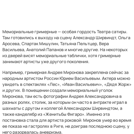
Мемориальные гримерные — особая гордость Театра сатиры.
Там готовились к выходу на сцену Александр Ширвиндт, Ольга
Аросева, Спартак Мишулин, Татьяна Пельтцер, Вера
Васильева, Анатолий Папанов и многие другие. На некоторых
из дверей висят мемориальные таблички, хотя гримерные
занимают артисты уже другого поколения.
Например, гримерная Андрея Миронова закреплена сейчас за
народным артистом России Юрием Васильевым. Актера можно
увидеть в спектаклях «Лес», «Иван Васильевич», «Дядя Жорж»
и других. В помещении создали мемориальный уголок
Миронова, там есть фотографии Андрея Александровича в
разных ролях, столик, за которым он часто в антракте играл в
шахматы с другом и коллегой Александром Ширвиндтом, а
также канделябр из «Женитьбы Фигаро». Именно эта
постановка стала для артиста роковой: Миронов умер во время
ее показа на гастролях в Риге, не доиграв последнюю сцену, у
него разорвалась аневризма.