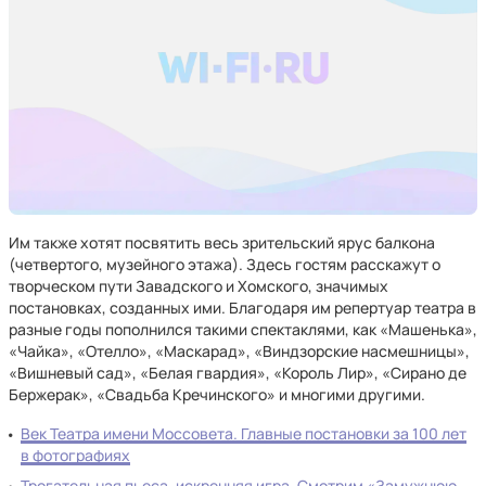
Им также хотят посвятить весь зрительский ярус балкона
(четвертого, музейного этажа). Здесь гостям расскажут о
творческом пути Завадского и Хомского, значимых
постановках, созданных ими. Благодаря им репертуар театра в
разные годы пополнился такими спектаклями, как «Машенька»,
«Чайка», «Отелло», «Маскарад», «Виндзорские насмешницы»,
«Вишневый сад», «Белая гвардия», «Король Лир», «Сирано де
Бержерак», «Свадьба Кречинского» и многими другими.
Век Театра имени Моссовета. Главные постановки за 100 лет
в фотографиях
Трогательная пьеса, искренняя игра. Смотрим «Замужнюю