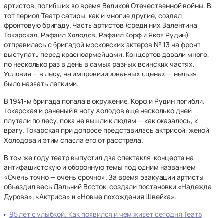
артистов, погибших во время Великой Отечественной войны. В
тот период Театр сатиры, как и многие другие, создал
фронтовую бригаду. Часть артистов (среди них Валентина
Токарская, Рафаил Холодов, Рафаил Корф и Яков Рудин)
отправилась с бригадой московских актеров № 13 на фронт
выступать перед красноармейцами. Концертов давали много,
по несколько раз в день в самых разных воинских частях.
Условия — в лесу, на импровизированных сценах — нельзя
было назвать легкими.
В 1941-м бригада попала в окружение, Корф и Рудин погибли.
Токарская и раненый в ногу Холодов еще несколько дней
плутали по лесу, пока не вышли к людям — как оказалось, к
врагу. Токарская при допросе представилась актрисой, женой
Холодова и этим спасла его от расстрела.
В том же году театр выпустил два спектакля-концерта на
антифашистскую и оборонную темы под одним названием
«Очень точно — очень срочно». За время эвакуации артисты
объездил весь Дальний Восток, создали постановки «Надежда
Дурова», «Актриса» и «Новые похождения Швейка».
95 лет с улыбкой. Как появился и чем живет сегодня Театр