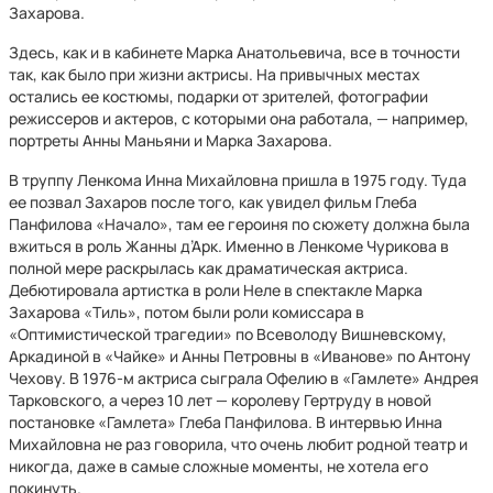
Захарова.
Здесь, как и в кабинете Марка Анатольевича, все в точности
так, как было при жизни актрисы. На привычных местах
остались ее костюмы, подарки от зрителей, фотографии
режиссеров и актеров, с которыми она работала, — например,
портреты Анны Маньяни и Марка Захарова.
В труппу Ленкома Инна Михайловна пришла в 1975 году. Туда
ее позвал Захаров после того, как увидел фильм Глеба
Панфилова «Начало», там ее героиня по сюжету должна была
вжиться в роль Жанны д’Арк. Именно в Ленкоме Чурикова в
полной мере раскрылась как драматическая актриса.
Дебютировала артистка в роли Неле в спектакле Марка
Захарова «Тиль», потом были роли комиссара в
«Оптимистической трагедии» по Всеволоду Вишневскому,
Аркадиной в «Чайке» и Анны Петровны в «Иванове» по Антону
Чехову. В 1976-м актриса сыграла Офелию в «Гамлете» Андрея
Тарковского, а через 10 лет — королеву Гертруду в новой
постановке «Гамлета» Глеба Панфилова. В интервью Инна
Михайловна не раз говорила, что очень любит родной театр и
никогда, даже в самые сложные моменты, не хотела его
покинуть.