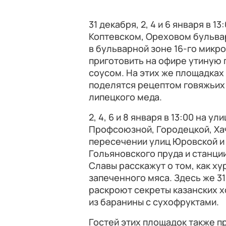
31 декабря, 2, 4 и 6 января в 
Коптевском, Ореховом бульвар
в бульварной зоне 16-го микр
приготовить на офире утиную 
соусом. На этих же площадках 1,
поделятся рецептом говяжьих
липецкого меда.
2, 4, 6 и 8 января в 13:00 на 
Профсоюзной, Городецкой, Ха
пересечении улиц Юровской и
Гольяновского пруда и станци
Славы расскажут о том, как ху
запеченного мяса. Здесь же 31 де
раскроют секреты казанских х
из баранины с сухофруктами.
Гостей этих площадок также п