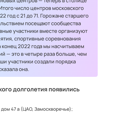
новых центров — теперь в столице
 Итого число центров московского
2 год с 21 до 71. Горожане старшего
ольствием посещают сообщества
ивные участники вместе организуют
иятия, спортивные соревнования
а конец 2022 года мы насчитываем
й — это в четыре раза больше, чем
Наши участники создали порядка
сказала она.
кого долголетия появились
дом 47 а (ЦАО, Замоскворечье);