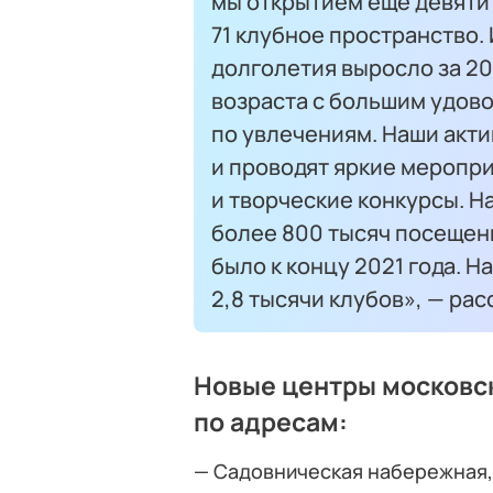
мы открытием еще девяти 
71 клубное пространство.
долголетия выросло за 202
возраста с большим удов
по увлечениям. Наши акт
и проводят яркие меропр
и творческие конкурсы. Н
более 800 тысяч посещени
было к концу 2021 года. 
2,8 тысячи клубов», — рас
Новые центры московс
по адресам:
— Садовническая набережная, 