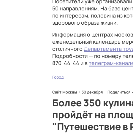
Посетители уже организовали
50 направлениям. На базе цен
по интересам, половина из к
здорового образа жизни.
Информация о центрах московс
еженедельный календарь меро
столичного
Департамента тру
Подробности — по номеру тел
870-44-44 и в
телеграм-канал
Город
Сайт Москвы
30 декабря
Поделиться
Более 350 кули
пройдёт на пло
"Путешествие в