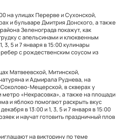
13:00 на улицах Перерве и Сухонской,
ах и бульваре Дмитрия Донского, а также
орайона Зеленограда покажут, как
грудку с апельсинами и клюквенным
 3, 5 и 7 января в 15:00 кулинары
 ребер с рождественским соусом из
улицах Матвеевской, Митинской,
чатуряна и Адмирала Руднева, на
 Соколово-Мещерской, в скверах у
и метро «Некрасовка», а также на площади
рма и яблоко помогают раскрыть вкус
кабря в 13:00 и 1, 3, 5 и 7 января в 15:00
озяек и научат готовить праздничный плов
риглашают на викторину по теме