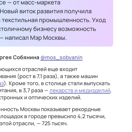
се — от масс-маркета
 Новый виток развития получила
 текстильная промышленность. Уход
столичному бизнесу возможность
 — написал Мэр Москвы.
ергея Собянина
@mos_sobyanin
вающихся отраслей еще входит
ния (рост в 7,1 раза), а также машин
аз
). Кроме того, в столице стали выпускать
тания, в 3,7 раза —
лекарств и медизделий
,
ктронных и оптических изделий.
нность Москвы показывает рекордные
лощадок в городе превысило 4,2 тысячи,
этой отрасли, — 725 тысяч.